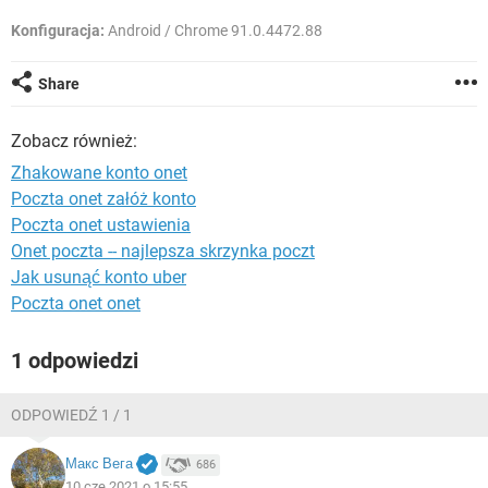
WINDOWS 10
Konfiguracja:
Android / Chrome 91.0.4472.88
Share
Zobacz również:
Zhakowane konto onet
Poczta onet załóż konto
Poczta onet ustawienia
Onet poczta -- najlepsza skrzynka poczt
Jak usunąć konto uber
Poczta onet onet
1 odpowiedzi
ODPOWIEDŹ 1 / 1
Макс Вега
686
10 cze 2021 o 15:55