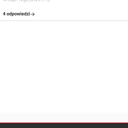
moa
-
19 gru 2014 o 11:15
4 odpowiedzi