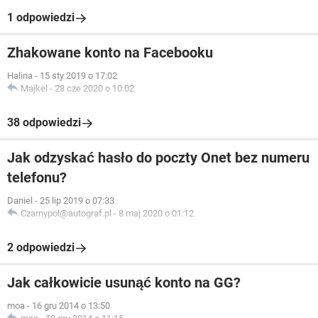
1 odpowiedzi
Zhakowane konto na Facebooku
Halina
-
15 sty 2019 o 17:02
Majkel
-
28 cze 2020 o 10:02
38 odpowiedzi
Jak odzyskać hasło do poczty Onet bez numeru
telefonu?
Daniel
-
25 lip 2019 o 07:33
Czarnypol@autograf.pl
-
8 maj 2020 o 01:12
2 odpowiedzi
Jak całkowicie usunąć konto na GG?
moa
-
16 gru 2014 o 13:50