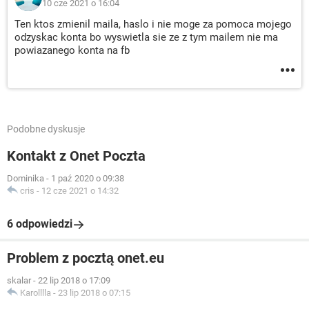
10 cze 2021 o 16:04
Ten ktos zmienil maila, haslo i nie moge za pomoca mojego
odzyskac konta bo wyswietla sie ze z tym mailem nie ma
powiazanego konta na fb
Podobne dyskusje
Kontakt z Onet Poczta
Dominika
-
1 paź 2020 o 09:38
cris
-
12 cze 2021 o 14:32
6 odpowiedzi
Problem z pocztą onet.eu
skalar
-
22 lip 2018 o 17:09
Karolllla
-
23 lip 2018 o 07:15