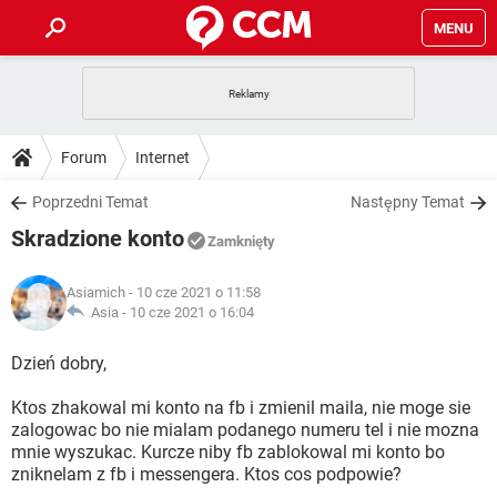
MENU
STRONA GŁÓWNA
YOUTUBE
TIKTOK
PORADY
Forum
Internet
GRY
WHATSAPP
PlayStation
TIKTOK
DO POBRANIA
Poprzedni Temat
Następny Temat
SPOTIFY
NETFLIX
GRY
WHATSAPP
Skradzione konto
INSTAGRAM
ANDROID
FACEBOOK
TIKTOK
Zamknięty
FORUM
SPOTIFY
NETFLIX
WINDOWS 10
GRY
WHATSAPP
Asiamich
- 10 cze 2021 o 11:58
INSTAGRAM
COVID-19
FACEBOOK
TIKTOK
ARTYKUŁY
Asia -
10 cze 2021 o 16:04
IOS
NETFLIX
WINDOWS 10
GRY
WHATSAPP
INSTAGRAM
COVID-19
FACEBOOK
TIKTOK
Dzień dobry,
SPOTIFY
NETFLIX
WINDOWS 10
GRY
WHATSAPP
Ktos zhakowal mi konto na fb i zmienil maila, nie moge sie
INSTAGRAM
FACEBOOK
zalogowac bo nie mialam podanego numeru tel i nie mozna
SPOTIFY
NETFLIX
WINDOWS 10
mnie wyszukac. Kurcze niby fb zablokowal mi konto bo
INSTAGRAM
FACEBOOK
zniknelam z fb i messengera. Ktos cos podpowie?