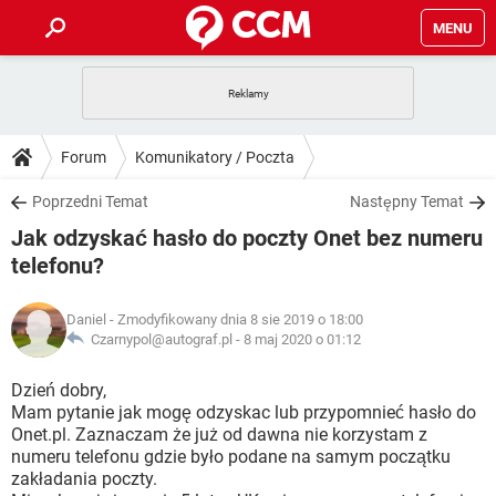
MENU
STRONA GŁÓWNA
YOUTUBE
TIKTOK
PORADY
Forum
Komunikatory / Poczta
GRY
WHATSAPP
PlayStation
TIKTOK
DO POBRANIA
Poprzedni Temat
Następny Temat
SPOTIFY
NETFLIX
GRY
WHATSAPP
Jak odzyskać hasło do poczty Onet bez numeru
INSTAGRAM
ANDROID
FACEBOOK
TIKTOK
FORUM
SPOTIFY
NETFLIX
telefonu?
WINDOWS 10
GRY
WHATSAPP
INSTAGRAM
COVID-19
FACEBOOK
TIKTOK
ARTYKUŁY
IOS
NETFLIX
Daniel
- Zmodyfikowany dnia 8 sie 2019 o 18:00
WINDOWS 10
GRY
WHATSAPP
Czarnypol@autograf.pl -
8 maj 2020 o 01:12
INSTAGRAM
COVID-19
FACEBOOK
TIKTOK
SPOTIFY
NETFLIX
Dzień dobry,
WINDOWS 10
GRY
WHATSAPP
INSTAGRAM
FACEBOOK
Mam pytanie jak mogę odzyskac lub przypomnieć hasło do
SPOTIFY
NETFLIX
Onet.pl. Zaznaczam że już od dawna nie korzystam z
WINDOWS 10
numeru telefonu gdzie było podane na samym początku
INSTAGRAM
FACEBOOK
zakładania poczty.