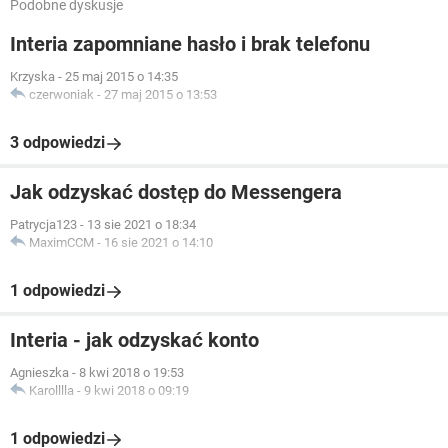
Podobne dyskusje
Interia zapomniane hasło i brak telefonu
Krzyska
-
25 maj 2015 o 14:35
czerwoniak
-
27 maj 2015 o 13:53
3 odpowiedzi
Jak odzyskać dostęp do Messengera
Patrycja123
-
13 sie 2021 o 18:34
MaximCCM
-
16 sie 2021 o 14:10
1 odpowiedzi
Interia - jak odzyskać konto
Agnieszka
-
8 kwi 2018 o 19:53
Karolllla
-
9 kwi 2018 o 09:19
1 odpowiedzi