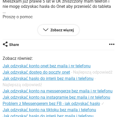
Mieszkam już prawie 5 lat w UK zniszczony mam telefon i
WINDOWS 10
nie mogę odzyskac hasła do Onet aby przenieść do tableta
...
Proszę o pomoc
Zobacz więcej
Konfiguracja:
Android / Chrome 75.0.3770.143
Share
Zobacz również:
Jak odzyskać konto onet bez maila i nr telefonu
Jak odzyskać dostęp do poczty onet
- Najlepszą odpowiedź
Jak odzyskać hasło do interii bez maila i telefonu
-
Najlepszą odpowiedź
Jak odzyskać konto na messengerze bez maila i nr telefonu
Jak odzyskać konto na instagramie bez maila i nr telefonu
Problem z Messengerem bez FB - jak odzyskać hasło
✓
Jak odzyskać konto na tiktoku bez maila i telefonu
Jak odzyskać hasło do interii bez maila i telefonu