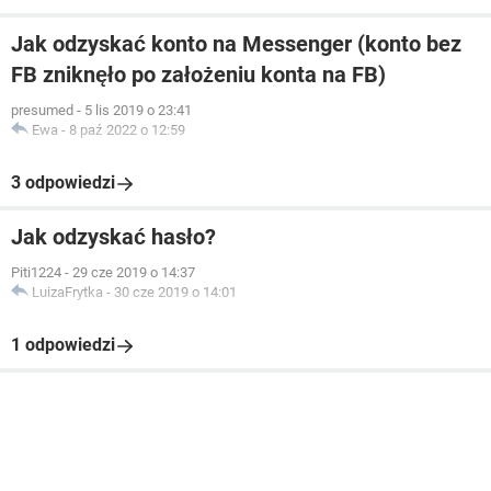
Jak odzyskać konto na Messenger (konto bez
FB zniknęło po założeniu konta na FB)
presumed
-
5 lis 2019 o 23:41
Ewa
-
8 paź 2022 o 12:59
3 odpowiedzi
Jak odzyskać hasło?
Piti1224
-
29 cze 2019 o 14:37
LuizaFrytka
-
30 cze 2019 o 14:01
1 odpowiedzi