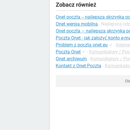
Zobacz również
Onet poczta -- najlepsza skrzynka p
Onet wersja mobilna
- Najlepszą od
Onet poczta – najlepsza skrzynka 
Poczta Onet - jak założyć konto e-ma
Problem z pocztą onet.eu
✓
-
Intern
Poczta Onet
✓
-
Komunikatory / Po
Onet archiwum
-
Komunikatory / Po
Kontakt z Onet Poczta
-
Komunikator
Os