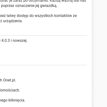
zytać je zaraz po otrzymaniu. Każdą ważną dla nas
oprzez oznaczenie jej gwiazdką.
ież łatwy dostęp do wszystkich kontaktów ze
ci urządzenia.
 4.0.3 i nowszej.
 Onet.pl.
domościach.
ego kliknięcia.