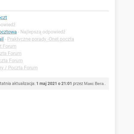
oczt
powiedź
pocztowa
- Najlepszą odpowiedź
il
-
Praktyczne porady -Onet.poczta
et Forum
czta Forum
czta Forum
y / Poczta Forum
tatnia aktualizacja:
1 maj 2021 o 21:01
przez
Макс Вега
.