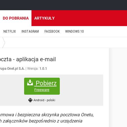
DO POBRANIA
ARTYKUŁY
NETFLIX
INSTAGRAM
FACEBOOK
WINDOWS 10
czta - aplikacja e-mail
rupa Onet.pl S.A.
Wersja:
1.0.1
Pobierz
Freeware
Android
-
polski
rmowa i bezpieczna skrzynka pocztowa Onetu,
h załączników bezpośrednio z urządzenia