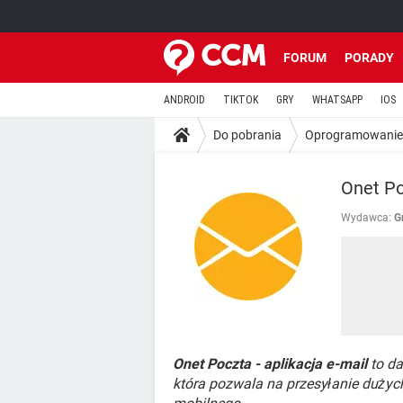
FORUM
PORADY
ANDROID
TIKTOK
GRY
WHATSAPP
IOS
Do pobrania
Oprogramowanie
Onet Po
Wydawca:
G
Onet Poczta - aplikacja e-mail
to da
która pozwala na przesyłanie dużyc