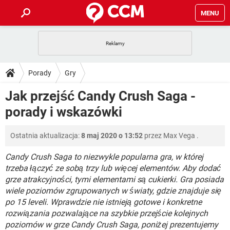
MENU
STRONA GŁÓWNA
YOUTUBE
TIKTOK
PORADY
Porady
Gry
GRY
WHATSAPP
PlayStation
TIKTOK
DO POBRANIA
Jak przejść Candy Crush Saga -
SPOTIFY
NETFLIX
GRY
WHATSAPP
porady i wskazówki
INSTAGRAM
ANDROID
FACEBOOK
TIKTOK
FORUM
SPOTIFY
NETFLIX
WINDOWS 10
GRY
WHATSAPP
Ostatnia aktualizacja:
8 maj 2020 o 13:52
przez
Max Vega
.
INSTAGRAM
COVID-19
FACEBOOK
TIKTOK
ARTYKUŁY
IOS
NETFLIX
WINDOWS 10
GRY
WHATSAPP
Candy Crush Saga to niezwykle popularna gra, w której
INSTAGRAM
COVID-19
FACEBOOK
TIKTOK
trzeba łączyć ze sobą trzy lub więcej elementów. Aby dodać
SPOTIFY
NETFLIX
grze atrakcyjności, tymi elementami są cukierki. Gra posiada
WINDOWS 10
GRY
WHATSAPP
wiele poziomów zgrupowanych w światy, gdzie znajduje się
INSTAGRAM
FACEBOOK
SPOTIFY
NETFLIX
po 15 leveli. Wprawdzie nie istnieją gotowe i konkretne
WINDOWS 10
rozwiązania pozwalające na szybkie przejście kolejnych
INSTAGRAM
FACEBOOK
poziomów w grze Candy Crush Saga, poniżej prezentujemy