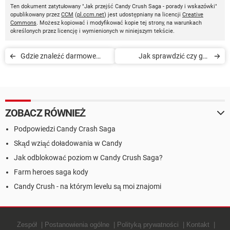
Ten dokument zatytułowany "Jak przejść Candy Crush Saga - porady i wskazówki"
opublikowany przez
CCM
(
pl.ccm.net
) jest udostępniany na licencji
Creative
Commons
. Możesz kopiować i modyfikować kopie tej strony, na warunkach
określonych przez licencję i wymienionych w niniejszym tekście.
Gdzie znaleźć darmowe
Jak sprawdzić czy gra
kultowe gry online
zadziała na komputerze
ZOBACZ RÓWNIEŻ
Podpowiedzi Candy Crash Saga
Skąd wziąć doładowania w Candy
Jak odblokować poziom w Candy Crush Saga?
Farm heroes saga kody
Candy Crush - na którym levelu są moi znajomi
Zespół
Postanowienia ogólne
Polityką prywatności
Kontakt