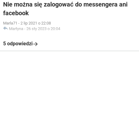
Nie można się zalogować do messengera ani
facebook
Marla71
-
2 lip 2021 o 22:08
Martyna
-
26 sty 2023 o 20:04
5 odpowiedzi