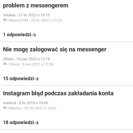
problem z messengerem
natalaa
-
21 lis 2022 o 10:15
MaximCCM
-
25 lis 2022 o 21:23
1 odpowiedzi
Nie mogę zalogować się na messenger
Oliwia
-
18 paź 2020 o 12:18
Oliwia
-
9 kwi 2021 o 12:36
15 odpowiedzi
Instagram błąd podczas zakładania konta
wwesol
-
5 lis 2019 o 19:00
Marzka
-
23 sty 2021 o 18:02
18 odpowiedzi