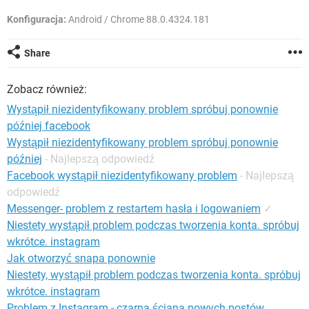
WINDOWS 10
Konfiguracja:
Android / Chrome 88.0.4324.181
Share
Zobacz również:
Wystąpił niezidentyfikowany problem spróbuj ponownie
później facebook
Wystąpił niezidentyfikowany problem spróbuj ponownie
później
- Najlepszą odpowiedź
Facebook wystąpił niezidentyfikowany problem
- Najlepszą
odpowiedź
Messenger- problem z restartem hasła i logowaniem
✓
Niestety wystąpił problem podczas tworzenia konta. spróbuj
wkrótce. instagram
Jak otworzyć snapa ponownie
Niestety, wystąpił problem podczas tworzenia konta. spróbuj
wkrótce. instagram
Problem z Instagram - czarna ściana nowych postów