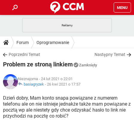
MENU
STRONA GŁÓWNA
YOUTUBE
TIKTOK
PORADY
Forum
Oprogramowanie
GRY
WHATSAPP
PlayStation
TIKTOK
DO POBRANIA
Poprzedni Temat
Następny Temat
SPOTIFY
NETFLIX
GRY
WHATSAPP
Problem ze stroną linkiem
INSTAGRAM
ANDROID
FACEBOOK
TIKTOK
Zamknięty
FORUM
SPOTIFY
NETFLIX
WINDOWS 10
GRY
WHATSAPP
Nieznajoma
- 24 lut 2021 o 22:01
INSTAGRAM
COVID-19
FACEBOOK
TIKTOK
ARTYKUŁY
basiagryzek
-
26 kwi 2021 o 17:57
IOS
NETFLIX
WINDOWS 10
GRY
WHATSAPP
INSTAGRAM
COVID-19
FACEBOOK
TIKTOK
Dzień dobry, Mam konto snapa powiązane z numerem
SPOTIFY
NETFLIX
telefonu ale on nie istnieje jednakże także mam powiązane z
WINDOWS 10
GRY
WHATSAPP
pocztą wp ale niestety gdy chce odzyskać hasło to link nie
INSTAGRAM
FACEBOOK
przychodzi na pocztę co robić?
SPOTIFY
NETFLIX
WINDOWS 10
INSTAGRAM
FACEBOOK