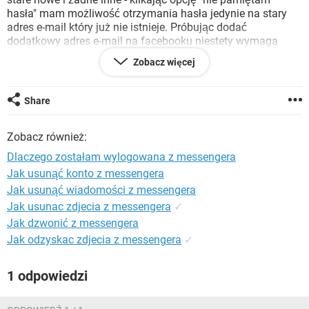
WINDOWS 10
hasła" mam możliwość otrzymania hasła jedynie na stary
adres e-mail który już nie istnieje. Próbując dodać
dodatkowy adres e-mail na facebooku niestety wymaga
hasła które znów nie wchodzi, ani stare ani nowe.... Nie mam
Zobacz więcej
możliwości wyboru opcji wysłania hasła na numer telefonu
czy inny adres e-mail. Proszę o pomoc :(
Share
Zobacz również:
Konfiguracja:
Windows / Edge 18.18363
Dlaczego zostałam wylogowana z messengera
Jak usunąć konto z messengera
Jak usunąć wiadomości z messengera
Jak usunac zdjecia z messengera
✓
Jak dzwonić z messengera
Jak odzyskac zdjecia z messengera
✓
1 odpowiedzi