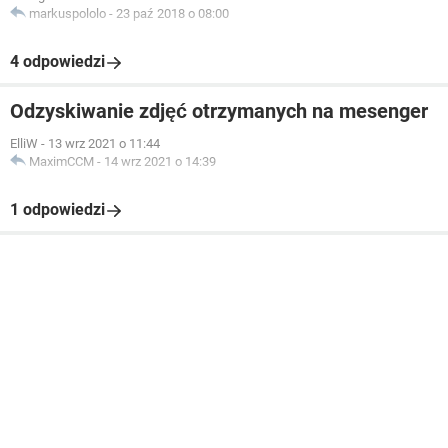
markuspololo
-
23 paź 2018 o 08:00
4 odpowiedzi
Odzyskiwanie zdjęć otrzymanych na mesenger
ElliW
-
13 wrz 2021 o 11:44
MaximCCM
-
14 wrz 2021 o 14:39
1 odpowiedzi