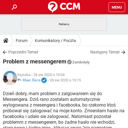
MENU
STRONA GŁÓWNA
YOUTUBE
TIKTOK
PORADY
Forum
Komunikatory / Poczta
GRY
WHATSAPP
PlayStation
TIKTOK
DO POBRANIA
Poprzedni Temat
Następny Temat
SPOTIFY
NETFLIX
GRY
WHATSAPP
Problem z messengerem
INSTAGRAM
ANDROID
FACEBOOK
TIKTOK
Zamknięty
FORUM
SPOTIFY
NETFLIX
WINDOWS 10
GRY
WHATSAPP
Szyszka
- 26 sie 2020 o 10:04
INSTAGRAM
COVID-19
FACEBOOK
TIKTOK
ARTYKUŁY
Макс Вега
-
28 sie 2020 o 19:15
IOS
NETFLIX
WINDOWS 10
GRY
WHATSAPP
INSTAGRAM
COVID-19
FACEBOOK
TIKTOK
Dzień dobry, mam problem z zalgowaniem się do
SPOTIFY
NETFLIX
Messengera. Dziś rano zostałam automatycznie
WINDOWS 10
GRY
WHATSAPP
wylogowana z mesengera i facebooka, bo rzekomo ktoś
INSTAGRAM
FACEBOOK
próbował się zalogować na moje konto. Zmieniłam hasło na
SPOTIFY
NETFLIX
WINDOWS 10
facebooku i udało sie zalogować. Natomiast pozostał
INSTAGRAM
FACEBOOK
problemm z messengerem, bo żadne hasło nie wchodzi,
stare nowe i żadne inne - klikając opcję "nie pamiętam