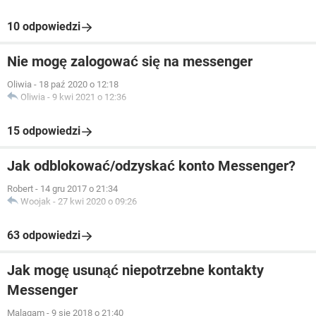
10 odpowiedzi
Nie mogę zalogować się na messenger
Oliwia
-
18 paź 2020 o 12:18
Oliwia
-
9 kwi 2021 o 12:36
15 odpowiedzi
Jak odblokować/odzyskać konto Messenger?
Robert
-
14 gru 2017 o 21:34
Woojak
-
27 kwi 2020 o 09:26
63 odpowiedzi
Jak mogę usunąć niepotrzebne kontakty
Messenger
Malagam
-
9 sie 2018 o 21:40