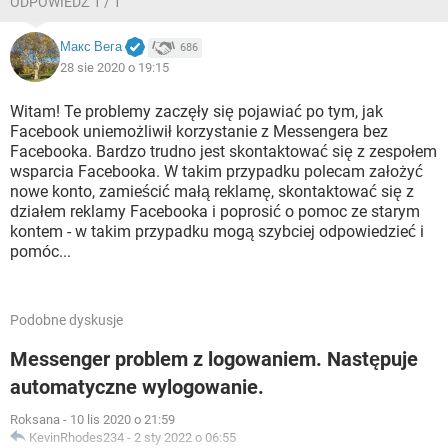
ODPOWIEDŹ 1 / 1
Макс Вега
686
28 sie 2020 o 19:15
Witam! Te problemy zaczęły się pojawiać po tym, jak
Facebook uniemożliwił korzystanie z Messengera bez
Facebooka. Bardzo trudno jest skontaktować się z zespołem
wsparcia Facebooka. W takim przypadku polecam założyć
nowe konto, zamieścić małą reklamę, skontaktować się z
działem reklamy Facebooka i poprosić o pomoc ze starym
kontem - w takim przypadku mogą szybciej odpowiedzieć i
pomóc...
Podobne dyskusje
Messenger problem z logowaniem. Następuje
automatyczne wylogowanie.
Roksana
-
10 lis 2020 o 21:59
KevinRhodes234
-
2 sty 2022 o 06:55