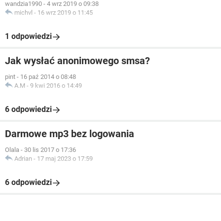
wandzia1990
-
4 wrz 2019 o 09:38
michvl
-
16 wrz 2019 o 11:45
1 odpowiedzi
Jak wysłać anonimowego smsa?
pint
-
16 paź 2014 o 08:48
A.M
-
9 kwi 2016 o 14:49
6 odpowiedzi
Darmowe mp3 bez logowania
Olala
-
30 lis 2017 o 17:36
Adrian
-
17 maj 2023 o 17:59
6 odpowiedzi