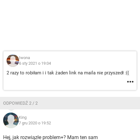
Iwona
6 sty 2021 o 19:04
2 razy to robiłam i i tak żaden link na maila nie przyszedł :((
ODPOWIEDŹ 2 / 2
King
7 gru 2020 o 19:52
Hej, jak rozwiązłe problem+? Mam ten sam