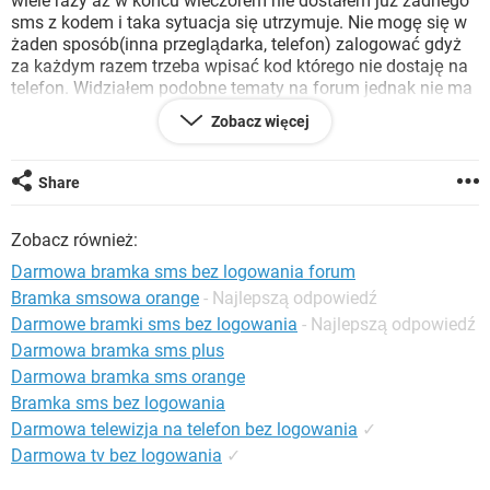
wiele razy aż w końcu wieczorem nie dostałem juz żadnego
WINDOWS 10
sms z kodem i taka sytuacja się utrzymuje. Nie mogę się w
żaden sposób(inna przeglądarka, telefon) zalogować gdyż
za każdym razem trzeba wpisać kod którego nie dostaję na
telefon. Widziałem podobne tematy na forum jednak nie ma
dla mnie skutecznego rozwiązania. Czy ktoś może pomóc. Z
Zobacz więcej
góry dziękuję za odpowiedź.
Wyświetla się jeszcze taki komunikat:
"Nie masz kodu?
Share
Zatwierdź za pomocą innego urządzenia
Zobacz również:
Sprawdź powiadomienia w innej przeglądarce lub telefonie,
w których jesteś zalogowany(a).
Darmowa bramka sms bez logowania forum
Użyj wiadomości sms
Bramka smsowa orange
- Najlepszą odpowiedź
Chcę dostać SMS z kodem logowania
Darmowe bramki sms bez logowania
- Najlepszą odpowiedź
Ze względów bezpieczeństwa ograniczamy liczbę próśb o
kody zabezpieczające w określonym czasie. Aby uzyskać
Darmowa bramka sms plus
pomoc w uzyskaniu dostępu do konta, dowiedz się więcej
Darmowa bramka sms orange
lub spróbuj później "
Bramka sms bez logowania
Darmowa telewizja na telefon bez logowania
✓
Darmowa tv bez logowania
✓