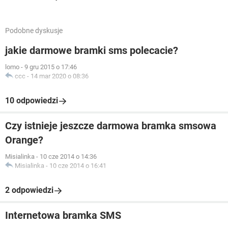
Podobne dyskusje
jakie darmowe bramki sms polecacie?
lomo
-
9 gru 2015 o 17:46
ccc
-
14 mar 2020 o 08:36
10 odpowiedzi
Czy istnieje jeszcze darmowa bramka smsowa
Orange?
Misialinka
-
10 cze 2014 o 14:36
Misialinka
-
10 cze 2014 o 16:41
2 odpowiedzi
Internetowa bramka SMS