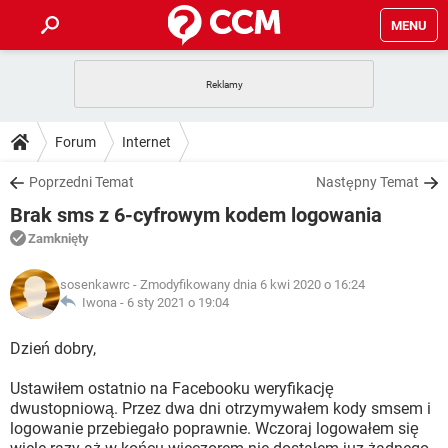
MENU
STRONA GŁÓWNA
YOUTUBE
TIKTOK
PORADY
Forum
Internet
GRY
WHATSAPP
PlayStation
TIKTOK
DO POBRANIA
Poprzedni Temat
Następny Temat
SPOTIFY
NETFLIX
GRY
WHATSAPP
Brak sms z 6-cyfrowym kodem logowania
INSTAGRAM
ANDROID
FACEBOOK
TIKTOK
FORUM
SPOTIFY
NETFLIX
Zamknięty
WINDOWS 10
GRY
WHATSAPP
INSTAGRAM
COVID-19
FACEBOOK
TIKTOK
ARTYKUŁY
IOS
sosenkawrc
- Zmodyfikowany dnia 6 kwi 2020 o 16:24
NETFLIX
WINDOWS 10
GRY
WHATSAPP
Iwona -
6 sty 2021 o 19:04
INSTAGRAM
COVID-19
FACEBOOK
TIKTOK
SPOTIFY
NETFLIX
Dzień dobry,
WINDOWS 10
GRY
WHATSAPP
INSTAGRAM
FACEBOOK
Ustawiłem ostatnio na Facebooku weryfikację
SPOTIFY
NETFLIX
WINDOWS 10
dwustopniową. Przez dwa dni otrzymywałem kody smsem i
INSTAGRAM
FACEBOOK
logowanie przebiegało poprawnie. Wczoraj logowałem się