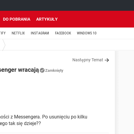
DO POBRANIA
ARTYKUŁY
TIFY
NETFLIX
INSTAGRAM
FACEBOOK
WINDOWS 10
Następny Temat
senger wracają
Zamknięty
ci z Messengera. Po usunięciu po kilku
go tak się dzieje??