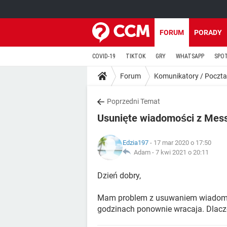
FORUM
PORADY
COVID-19
TIKTOK
GRY
WHATSAPP
SPO
Forum
Komunikatory / Poczta
Poprzedni Temat
Usunięte wiadomości z Mes
Edzia197
- 17 mar 2020 o 17:50
Adam -
7 kwi 2021 o 20:11
Dzień dobry,
Mam problem z usuwaniem wiadomoś
godzinach ponownie wracaja. Dlacze