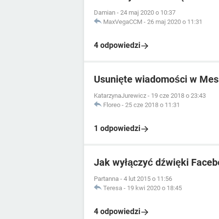
Damian
-
24 maj 2020 o 10:37
MaxVegaCCM
-
26 maj 2020 o 11:31
4 odpowiedzi
Usunięte wiadomości w Mes
KatarzynaJurewicz
-
19 cze 2018 o 23:43
Floreo
-
25 cze 2018 o 11:31
1 odpowiedzi
Jak wyłączyć dźwięki Face
Partanna
-
4 lut 2015 o 11:56
Teresa
-
19 kwi 2020 o 18:45
4 odpowiedzi