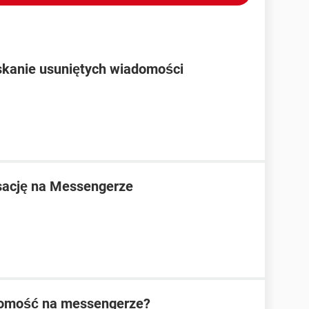
skanie usuniętych wiadomości
sację na Messengerze
domość na messengerze?