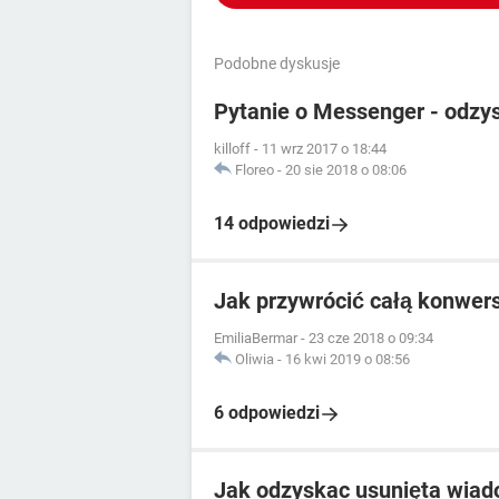
Podobne dyskusje
Pytanie o Messenger - odzy
killoff
-
11 wrz 2017 o 18:44
Floreo
-
20 sie 2018 o 08:06
14 odpowiedzi
Jak przywrócić całą konwer
EmiliaBermar
-
23 cze 2018 o 09:34
Oliwia
-
16 kwi 2019 o 08:56
6 odpowiedzi
Jak odzyskac usunięta wia