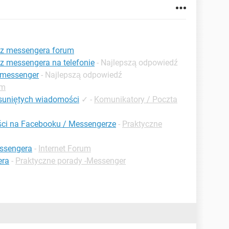
 z messengera forum
z messengera na telefonie
- Najlepszą odpowiedź
 messenger
- Najlepszą odpowiedź
um
usuniętych wiadomości
✓
-
Komunikatory / Poczta
ci na Facebooku / Messengerze
-
Praktyczne
essengera
-
Internet Forum
era
-
Praktyczne porady -Messenger