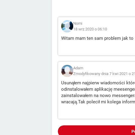
Nomi
18 wrz 2020 o 06:10
Witam mam ten sam problem jak to
Adam
Zmodyfikowany dnia 7 kwi 2021 o 2
Usunąłem najpierw wiadomości które 
odinstalowałem aplikację meesenger 
zainstalowałem na nowo messengera 
wracają.Tak polecił mi kolega inform
P