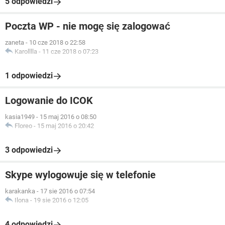
5 odpowiedzi
Poczta WP - nie mogę się zalogować
zaneta
-
10 cze 2018 o 22:58
Karolllla
-
11 cze 2018 o 07:23
1 odpowiedzi
Logowanie do ICOK
kasia1949
-
15 maj 2016 o 08:50
Floreo
-
15 maj 2016 o 20:42
3 odpowiedzi
Skype wylogowuje się w telefonie
karakanka
-
17 sie 2016 o 07:54
Ilona
-
19 sie 2016 o 12:05
4 odpowiedzi