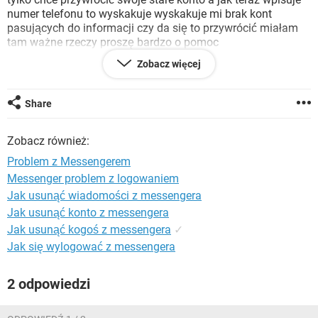
WINDOWS 10
numer telefonu to wyskakuje wyskakuje mi brak kont
pasujących do informacji czy da się to przywrócić miałam
tam ważne rzeczy proszę bardzo o pomoc
Zobacz więcej
Konfiguracja:
Android / Chrome 80.0.3987.132
Share
Zobacz również:
Problem z Messengerem
Messenger problem z logowaniem
Jak usunąć wiadomości z messengera
Jak usunąć konto z messengera
Jak usunąć kogoś z messengera
✓
Jak się wylogować z messengera
2 odpowiedzi