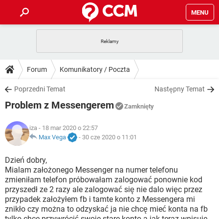
MENU
STRONA GŁÓWNA
YOUTUBE
TIKTOK
PORADY
Forum
Komunikatory / Poczta
GRY
WHATSAPP
PlayStation
TIKTOK
DO POBRANIA
Poprzedni Temat
Następny Temat
SPOTIFY
NETFLIX
GRY
WHATSAPP
Problem z Messengerem
INSTAGRAM
ANDROID
FACEBOOK
TIKTOK
Zamknięty
FORUM
SPOTIFY
NETFLIX
WINDOWS 10
GRY
WHATSAPP
iza
- 18 mar 2020 o 22:57
INSTAGRAM
COVID-19
FACEBOOK
TIKTOK
ARTYKUŁY
Max Vega
-
30 cze 2020 o 11:01
IOS
NETFLIX
WINDOWS 10
GRY
WHATSAPP
INSTAGRAM
COVID-19
FACEBOOK
TIKTOK
Dzień dobry,
SPOTIFY
NETFLIX
Mialam założonego Messenger na numer telefonu
WINDOWS 10
GRY
WHATSAPP
zmieniłam telefon próbowałam zalogować ponownie kod
INSTAGRAM
FACEBOOK
przyszedł ze 2 razy ale zalogować się nie dalo więc przez
SPOTIFY
NETFLIX
WINDOWS 10
przypadek założyłem fb i tamte konto z Messengera mi
INSTAGRAM
FACEBOOK
znikło czy można to odzyskać ja nie chcę mieć konta na fb
tylko chce przywrócić swoje stare konto a jak teraz wpisuje