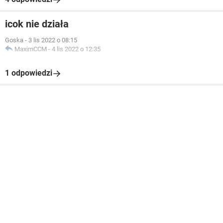
icok nie działa
Goska
-
3 lis 2022 o 08:15
MaximCCM
-
4 lis 2022 o 12:35
1 odpowiedzi