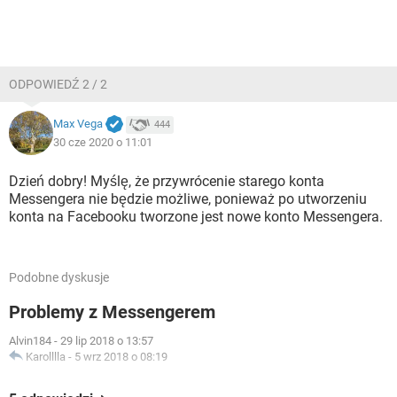
ODPOWIEDŹ 2 / 2
Max Vega
444
30 cze 2020 o 11:01
Dzień dobry! Myślę, że przywrócenie starego konta
Messengera nie będzie możliwe, ponieważ po utworzeniu
konta na Facebooku tworzone jest nowe konto Messengera.
Podobne dyskusje
Problemy z Messengerem
Alvin184
-
29 lip 2018 o 13:57
Karolllla
-
5 wrz 2018 o 08:19