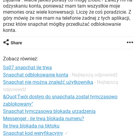
WINDOWS 10
odzyskaniu konta, ponieważ mam tam wszystkie moje
memories oraz wiele konwersacji. Liczę że coś poradzicie. Z
góry mówię że nie mam na telefonie żadnej z tych aplikacji,
przez które snapchat mógłby przedłużać odblokowanie
konta.
Share
Zobacz również:
Ss07 snapchat ile trwa
Snapchat odblokowanie konta
- Najlepszą odpowiedź
Snapchat nie można znaleźć użytkownika
- Najlepszą
odpowiedź
&Quot;Twój dostęp do snapchata został tymczasowo
zablokowany"
Snapchat tymczasowa blokada urządzenia
Messenger - ile trwa blokada numeru?
Ile trwa blokada na tiktoku
Snapchat kod weryfikacyjny
✓