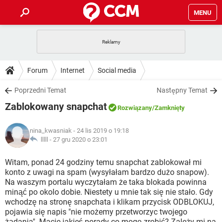
MENU
STRONA GŁÓWNA
YOUTUBE
TIKTOK
PORADY
Forum
Internet
Social media
GRY
WHATSAPP
PlayStation
TIKTOK
DO POBRANIA
Poprzedni Temat
Następny Temat
SPOTIFY
NETFLIX
GRY
WHATSAPP
Zablokowany snapchat
INSTAGRAM
ANDROID
FACEBOOK
TIKTOK
Rozwiązany
/Zamknięty
FORUM
SPOTIFY
NETFLIX
WINDOWS 10
GRY
WHATSAPP
nina_kwasniak
- 24 lis 2019 o 19:18
INSTAGRAM
COVID-19
FACEBOOK
TIKTOK
ARTYKUŁY
lllll -
27 gru 2020 o 23:01
IOS
NETFLIX
WINDOWS 10
GRY
WHATSAPP
INSTAGRAM
COVID-19
FACEBOOK
TIKTOK
Witam, ponad 24 godziny temu snapchat zablokował mi
SPOTIFY
NETFLIX
konto z uwagi na spam (wysyłałam bardzo dużo snapow).
WINDOWS 10
GRY
WHATSAPP
Na waszym portalu wyczytałam że taka blokada powinna
INSTAGRAM
FACEBOOK
minąć po okolo dobie. Niestety u mnie tak się nie stało. Gdy
SPOTIFY
NETFLIX
WINDOWS 10
wchodzę na stronę snapchata i klikam przycisk ODBLOKUJ,
INSTAGRAM
FACEBOOK
pojawia się napis "nie możemy przetworzyc twojego
żądania". Macie jakieś porady co mogę zrobić? Zależy mi na