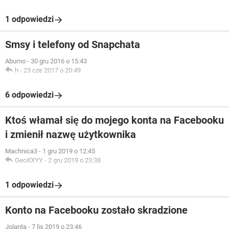
1 odpowiedzi
Smsy i telefony od Snapchata
Abumo
-
30 gru 2016 o 15:43
h
-
23 cze 2017 o 20:49
6 odpowiedzi
Ktoś włamał się do mojego konta na Facebooku
i zmienił nazwę użytkownika
Machnica3
-
1 gru 2019 o 12:45
GeoXXYY
-
2 gru 2019 o 23:38
1 odpowiedzi
Konto na Facebooku zostało skradzione
Jolanta
-
7 lis 2019 o 23:46