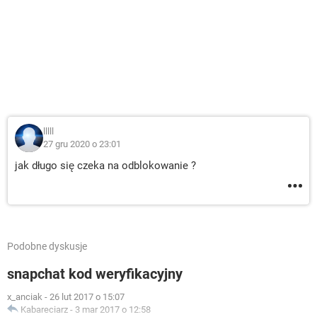
lllll
27 gru 2020 o 23:01
jak długo się czeka na odblokowanie ?
Podobne dyskusje
snapchat kod weryfikacyjny
x_anciak
-
26 lut 2017 o 15:07
Kabareciarz
-
3 mar 2017 o 12:58