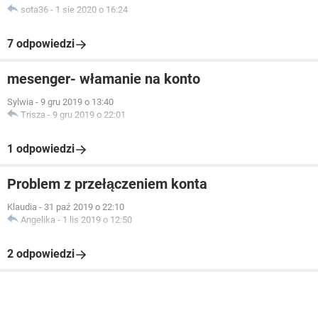
sota36
-
1 sie 2020 o 16:24
7 odpowiedzi
mesenger- włamanie na konto
Sylwia
-
9 gru 2019 o 13:40
Trisza
-
9 gru 2019 o 22:01
1 odpowiedzi
Problem z przełączeniem konta
Klaudia
-
31 paź 2019 o 22:10
Angelika
-
1 lis 2019 o 12:50
2 odpowiedzi