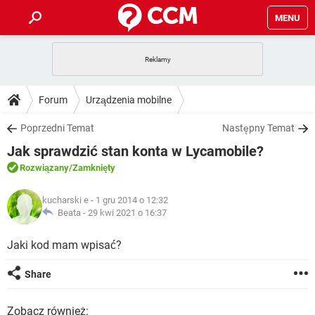
MENU
STRONA GŁÓWNA
YOUTUBE
TIKTOK
PORADY
Forum
Urządzenia mobilne
GRY
WHATSAPP
PlayStation
TIKTOK
DO POBRANIA
Poprzedni Temat
Następny Temat
SPOTIFY
NETFLIX
GRY
WHATSAPP
Jak sprawdzić stan konta w Lycamobile?
INSTAGRAM
ANDROID
FACEBOOK
TIKTOK
FORUM
SPOTIFY
NETFLIX
Rozwiązany
/Zamknięty
WINDOWS 10
GRY
WHATSAPP
INSTAGRAM
COVID-19
FACEBOOK
TIKTOK
ARTYKUŁY
IOS
kucharski e
- 1 gru 2014 o 12:32
NETFLIX
WINDOWS 10
GRY
WHATSAPP
Beata -
29 kwi 2021 o 16:37
INSTAGRAM
COVID-19
FACEBOOK
TIKTOK
SPOTIFY
NETFLIX
Jaki kod mam wpisać?
WINDOWS 10
GRY
WHATSAPP
INSTAGRAM
FACEBOOK
SPOTIFY
NETFLIX
Share
WINDOWS 10
INSTAGRAM
FACEBOOK
Zobacz również: