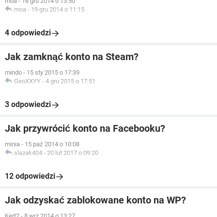
moa
-
16 gru 2014 o 13:50
moa
-
19 gru 2014 o 11:15
4 odpowiedzi
Jak zamknąć konto na Steam?
mindo
-
15 sty 2015 o 17:39
GeoXXYY
-
4 gru 2015 o 17:51
3 odpowiedzi
Jak przywrócić konto na Facebooku?
minia
-
15 paź 2014 o 10:08
slazak404
-
20 lut 2017 o 09:20
12 odpowiedzi
Jak odzyskać zablokowane konto na WP?
Kert2
-
8 wrz 2014 o 13:27