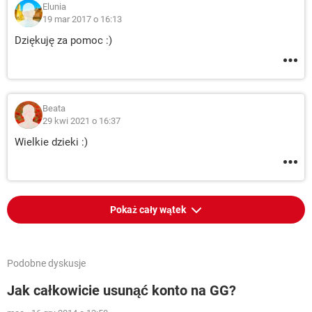
Elunia
19 mar 2017 o 16:13
Dziękuję za pomoc :)
Beata
29 kwi 2021 o 16:37
Wielkie dzieki :)
Pokaż cały wątek
Podobne dyskusje
Jak całkowicie usunąć konto na GG?