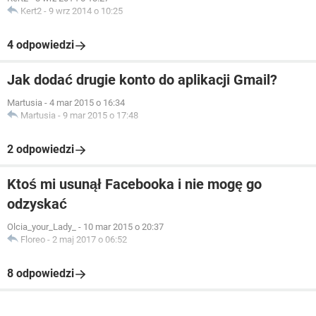
Kert2
-
9 wrz 2014 o 10:25
4 odpowiedzi
Jak dodać drugie konto do aplikacji Gmail?
Martusia
-
4 mar 2015 o 16:34
Martusia
-
9 mar 2015 o 17:48
2 odpowiedzi
Ktoś mi usunął Facebooka i nie mogę go
odzyskać
Olcia_your_Lady_
-
10 mar 2015 o 20:37
Floreo
-
2 maj 2017 o 06:52
8 odpowiedzi