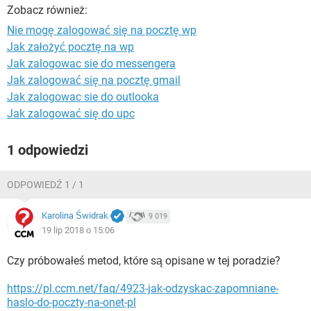
WINDOWS 10
Zobacz również:
Nie mogę zalogować się na pocztę wp
Jak założyć pocztę na wp
Jak zalogowac sie do messengera
Jak zalogować się na pocztę gmail
Jak zalogowac sie do outlooka
Jak zalogować się do upc
1 odpowiedzi
ODPOWIEDŹ 1 / 1
Karolina Świdrak
9 019
19 lip 2018 o 15:06
Czy próbowałeś metod, które są opisane w tej poradzie?
https://pl.ccm.net/faq/4923-jak-odzyskac-zapomniane-
haslo-do-poczty-na-onet-pl