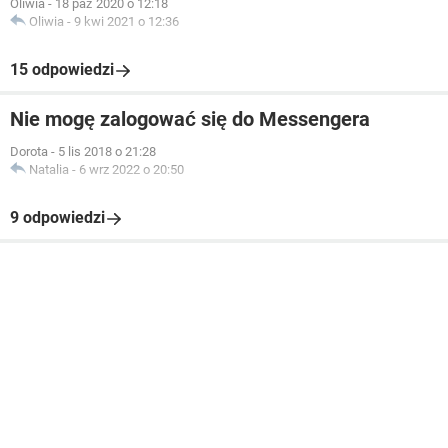
Oliwia
-
18 paź 2020 o 12:18
Oliwia
-
9 kwi 2021 o 12:36
15 odpowiedzi
Nie mogę zalogować się do Messengera
Dorota
-
5 lis 2018 o 21:28
Natalia
-
6 wrz 2022 o 20:50
9 odpowiedzi