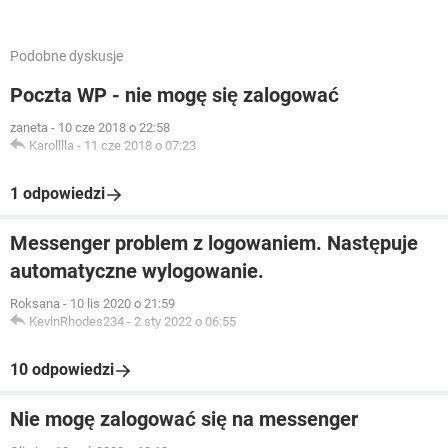
Podobne dyskusje
Poczta WP - nie mogę się zalogować
zaneta
-
10 cze 2018 o 22:58
Karolllla
-
11 cze 2018 o 07:23
1 odpowiedzi
Messenger problem z logowaniem. Następuje
automatyczne wylogowanie.
Roksana
-
10 lis 2020 o 21:59
KevinRhodes234
-
2 sty 2022 o 06:55
10 odpowiedzi
Nie mogę zalogować się na messenger