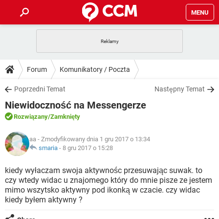
MENU
STRONA GŁÓWNA
YOUTUBE
TIKTOK
PORADY
Forum
Komunikatory / Poczta
GRY
WHATSAPP
PlayStation
TIKTOK
DO POBRANIA
Poprzedni Temat
Następny Temat
SPOTIFY
NETFLIX
GRY
WHATSAPP
Niewidoczność na Messengerze
INSTAGRAM
ANDROID
FACEBOOK
TIKTOK
FORUM
SPOTIFY
NETFLIX
Rozwiązany
/Zamknięty
WINDOWS 10
GRY
WHATSAPP
INSTAGRAM
COVID-19
FACEBOOK
TIKTOK
ARTYKUŁY
IOS
aa
- Zmodyfikowany dnia 1 gru 2017 o 13:34
NETFLIX
WINDOWS 10
GRY
WHATSAPP
smaria
-
8 gru 2017 o 15:28
INSTAGRAM
COVID-19
FACEBOOK
TIKTOK
SPOTIFY
NETFLIX
kiedy wyłaczam swoja aktywnośc przesuwając suwak. to
WINDOWS 10
GRY
WHATSAPP
czy wtedy widac u znajomego który do mnie pisze ze jestem
INSTAGRAM
FACEBOOK
mimo wszytsko aktywny pod ikonką w czacie. czy widac
SPOTIFY
NETFLIX
WINDOWS 10
kiedy byłem aktywny ?
INSTAGRAM
FACEBOOK