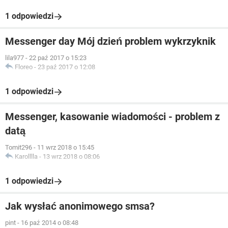
1 odpowiedzi
Messenger day Mój dzień problem wykrzyknik
lila977
-
22 paź 2017 o 15:23
Floreo
-
23 paź 2017 o 12:08
1 odpowiedzi
Messenger, kasowanie wiadomości - problem z
datą
Tomit296
-
11 wrz 2018 o 15:45
Karolllla
-
13 wrz 2018 o 08:06
1 odpowiedzi
Jak wysłać anonimowego smsa?
pint
-
16 paź 2014 o 08:48