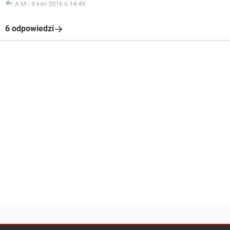
A.M
-
9 kwi 2016 o 14:49
6 odpowiedzi