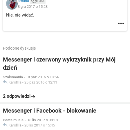
smaria
354
8 gru 2017 o 15:28
Nie, nie widać.
Podobne dyskusje
Messenger i czerwony wykrzyknik przy Mój
dzień
Szalonaania
-
18 paź 2016 o 18:54
Karolllla
-
25 paź 2016 o 12:11
2 odpowiedzi
Messenger i Facebook - blokowanie
Beata musial
-
18 lis 2017 o 08:18
Karolllla
-
20 lis 2017 o 15:45