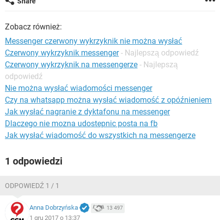
Share
WINDOWS 10
Zobacz również:
Messenger czerwony wykrzyknik nie można wysłać
Czerwony wykrzyknik messenger
- Najlepszą odpowiedź
Czerwony wykrzyknik na messengerze
- Najlepszą
odpowiedź
Nie można wysłać wiadomości messenger
Czy na whatsapp można wysłać wiadomość z opóźnieniem
Jak wysłać nagranie z dyktafonu na messenger
Dlaczego nie mozna udostepnic posta na fb
Jak wysłać wiadomość do wszystkich na messengerze
1 odpowiedzi
ODPOWIEDŹ 1 / 1
Anna Dobrzyńska
13 497
1 gru 2017 o 13:37