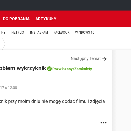
DO POBRANIA
ARTYKUŁY
TIFY
NETFLIX
INSTAGRAM
FACEBOOK
WINDOWS 10
Następny Temat
roblem wykrzyknik
Rozwiązany
/Zamknięty
17 o 12:08
ik przy moim dniu nie mogę dodać filmu i zdjęcia