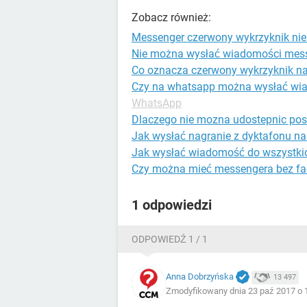
Zobacz również:
Messenger czerwony wykrzyknik ni
Nie można wysłać wiadomości mess
Co oznacza czerwony wykrzyknik n
Czy na whatsapp można wysłać wi
WhatsApp
Dlaczego nie mozna udostepnic pos
Jak wysłać nagranie z dyktafonu n
Jak wysłać wiadomość do wszystki
Czy można mieć messengera bez f
1 odpowiedzi
ODPOWIEDŹ 1 / 1
Anna Dobrzyńska
13 497
Zmodyfikowany dnia 23 paź 2017 o 