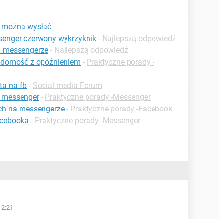
e można wysłać
enger czerwony wykrzyknik
- Najlepszą odpowiedź
a messengerze
- Najlepszą odpowiedź
adomość z opóźnieniem
-
Praktyczne porady -
ta na fb
-
Social media Forum
a messenger
-
Praktyczne porady -Messenger
ch na messengerze
-
Praktyczne porady -Facebook
acebooka
-
Praktyczne porady -Messenger
12:21