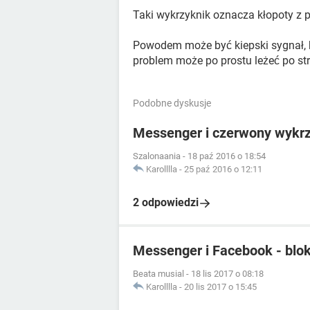
Taki wykrzyknik oznacza kłopoty z 
Powodem może być kiepski sygnał, br
problem może po prostu leżeć po str
Podobne dyskusje
Messenger i czerwony wykrz
Szalonaania
-
18 paź 2016 o 18:54
Karolllla
-
25 paź 2016 o 12:11
2 odpowiedzi
Messenger i Facebook - blo
Beata musial
-
18 lis 2017 o 08:18
Karolllla
-
20 lis 2017 o 15:45