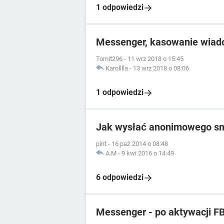
1 odpowiedzi
Messenger, kasowanie wiado
Tomit296
-
11 wrz 2018 o 15:45
Karolllla
-
13 wrz 2018 o 08:06
1 odpowiedzi
Jak wysłać anonimowego s
pint
-
16 paź 2014 o 08:48
A.M
-
9 kwi 2016 o 14:49
6 odpowiedzi
Messenger - po aktywacji F