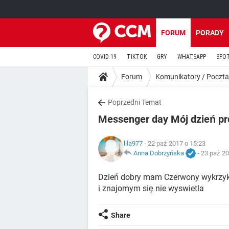
FORUM
PORADY
COVID-19
TIKTOK
GRY
WHATSAPP
SPO
Forum
Komunikatory / Poczta
Poprzedni Temat
Messenger day Mój dzień p
lila977
- 22 paź 2017 o 15:23
Anna Dobrzyńska
-
23 paź 20
Dzień dobry mam Czerwony wykrzykn
i znajomym się nie wyswietla
Share