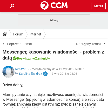
MENU
STRONA GŁÓWNA
YOUTUBE
TIKTOK
PORADY
Forum
Internet
GRY
WHATSAPP
PlayStation
TIKTOK
DO POBRANIA
Poprzedni Temat
Następny Temat
SPOTIFY
NETFLIX
GRY
WHATSAPP
Messenger, kasowanie wiadomości - problem z
INSTAGRAM
ANDROID
FACEBOOK
TIKTOK
FORUM
SPOTIFY
NETFLIX
datą
Rozwiązany
/Zamknięty
WINDOWS 10
GRY
WHATSAPP
INSTAGRAM
COVID-19
FACEBOOK
TIKTOK
ARTYKUŁY
IOS
NETFLIX
Tomit296
- Zmodyfikowany dnia 11 sty 2019 o 08:31
WINDOWS 10
GRY
WHATSAPP
Karolina Świdrak
-
13 wrz 2018 o 08:06
INSTAGRAM
COVID-19
FACEBOOK
TIKTOK
SPOTIFY
NETFLIX
Dzień dobry,
WINDOWS 10
GRY
WHATSAPP
INSTAGRAM
FACEBOOK
SPOTIFY
NETFLIX
Mam pytanie czy istnieje możliwość usunięcia wiadomości
WINDOWS 10
w Messenger (np jedną wiadomość na końcu) ale żeby data
INSTAGRAM
FACEBOOK
również zniknęła kiedy ostatni raz było pisane z danym