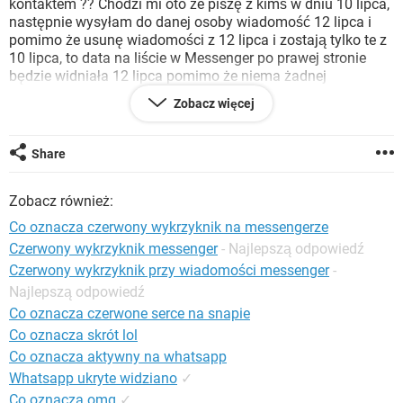
kontaktem ?? Chodzi mi oto że piszę z kimś w dniu 10 lipca,
WINDOWS 10
następnie wysyłam do danej osoby wiadomość 12 lipca i
pomimo że usunę wiadomości z 12 lipca i zostają tylko te z
10 lipca, to data na liście w Messenger po prawej stronie
będzie widniała 12 lipca pomimo że niema żadnej
wiadomości z tego dnia jak wejdziemy w wiadomość.
Zobacz więcej
Pozdrawiam.
Share
Zobacz również:
Co oznacza czerwony wykrzyknik na messengerze
Czerwony wykrzyknik messenger
- Najlepszą odpowiedź
Czerwony wykrzyknik przy wiadomości messenger
-
Najlepszą odpowiedź
Co oznacza czerwone serce na snapie
Co oznacza skrót lol
Co oznacza aktywny na whatsapp
Whatsapp ukryte widziano
✓
Co oznacza omg
✓