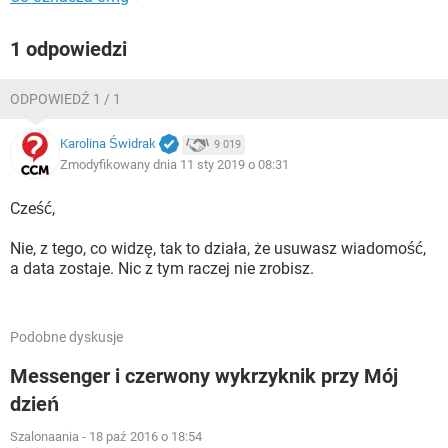
1 odpowiedzi
ODPOWIEDŹ 1 / 1
Karolina Świdrak
9 019
Zmodyfikowany dnia 11 sty 2019 o 08:31
Cześć,
Nie, z tego, co widzę, tak to działa, że usuwasz wiadomość,
a data zostaje. Nic z tym raczej nie zrobisz.
Podobne dyskusje
Messenger i czerwony wykrzyknik przy Mój
dzień
Szalonaania
-
18 paź 2016 o 18:54