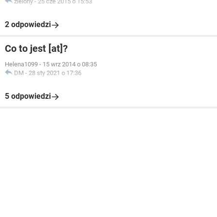
zielony
-
25 cze 2015 o 15:53
2 odpowiedzi
Co to jest [at]?
Helena1099
-
15 wrz 2014 o 08:35
DM
-
28 sty 2021 o 17:36
5 odpowiedzi