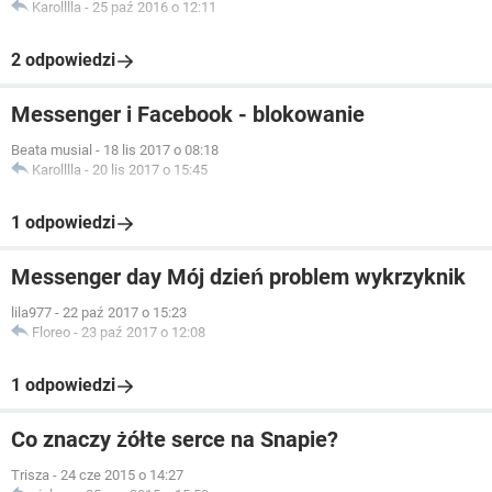
Karolllla
-
25 paź 2016 o 12:11
2 odpowiedzi
Messenger i Facebook - blokowanie
Beata musial
-
18 lis 2017 o 08:18
Karolllla
-
20 lis 2017 o 15:45
1 odpowiedzi
Messenger day Mój dzień problem wykrzyknik
lila977
-
22 paź 2017 o 15:23
Floreo
-
23 paź 2017 o 12:08
1 odpowiedzi
Co znaczy żółte serce na Snapie?
Trisza
-
24 cze 2015 o 14:27