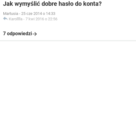
Jak wymyślić dobre hasło do konta?
Martusia
-
25 cze 2014 o 14:33
Karolllla
-
7 kwi 2016 o 22:56
7 odpowiedzi