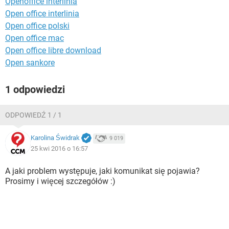
Openoffice interlinia
WINDOWS 10
Open office interlinia
Open office polski
Open office mac
Open office libre download
Open sankore
1 odpowiedzi
ODPOWIEDŹ 1 / 1
Karolina Świdrak
9 019
25 kwi 2016 o 16:57
A jaki problem występuje, jaki komunikat się pojawia?
Prosimy i więcej szczegółów :)