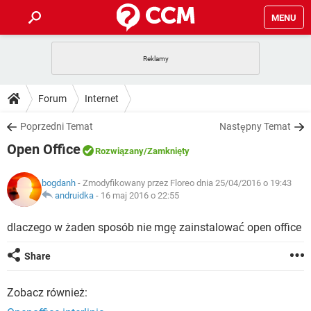
MENU
STRONA GŁÓWNA
YOUTUBE
TIKTOK
PORADY
Forum
Internet
GRY
WHATSAPP
PlayStation
TIKTOK
DO POBRANIA
Poprzedni Temat
Następny Temat
SPOTIFY
NETFLIX
GRY
WHATSAPP
Open Office
INSTAGRAM
ANDROID
FACEBOOK
TIKTOK
Rozwiązany
/Zamknięty
FORUM
SPOTIFY
NETFLIX
WINDOWS 10
GRY
WHATSAPP
bogdanh
- Zmodyfikowany przez Floreo dnia 25/04/2016 o 19:43
INSTAGRAM
COVID-19
FACEBOOK
TIKTOK
ARTYKUŁY
andruidka
-
16 maj 2016 o 22:55
IOS
NETFLIX
WINDOWS 10
GRY
WHATSAPP
INSTAGRAM
COVID-19
FACEBOOK
TIKTOK
dlaczego w żaden sposób nie mgę zainstalować open office
SPOTIFY
NETFLIX
WINDOWS 10
GRY
WHATSAPP
Share
INSTAGRAM
FACEBOOK
SPOTIFY
NETFLIX
WINDOWS 10
Zobacz również:
INSTAGRAM
FACEBOOK