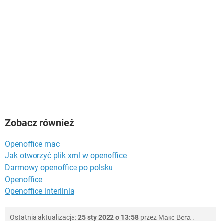
Zobacz również
Openoffice mac
Jak otworzyć plik xml w openoffice
Darmowy openoffice po polsku
Openoffice
Openoffice interlinia
Ostatnia aktualizacja:
25 sty 2022 o 13:58
przez
Макс Вега
.