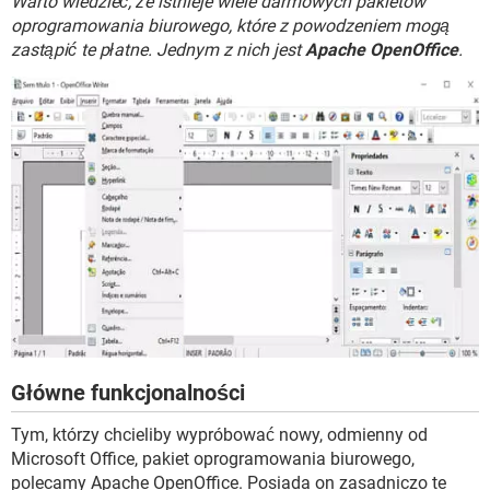
Warto wiedzieć, że istnieje wiele darmowych pakietów
WINDOWS 10
oprogramowania biurowego, które z powodzeniem mogą
zastąpić te płatne. Jednym z nich jest
Apache OpenOffice
.
Główne funkcjonalności
Tym, którzy chcieliby wypróbować nowy, odmienny od
Microsoft Office, pakiet oprogramowania biurowego,
polecamy Apache OpenOffice. Posiada on zasadniczo te