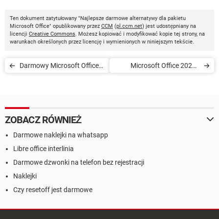
Ten dokument zatytułowany "Najlepsze darmowe alternatywy dla pakietu
Microsoft Office" opublikowany przez
CCM
(
pl.ccm.net
) jest udostępniany na
licencji
Creative Commons
. Możesz kopiować i modyfikować kopie tej strony, na
warunkach określonych przez licencję i wymienionych w niniejszym tekście.
Darmowy Microsoft Office
Microsoft Office 2021 -
Online
funkcje, wersje, data
wydania, ceny
ZOBACZ RÓWNIEŻ
Darmowe naklejki na whatsapp
Libre office interlinia
Darmowe dzwonki na telefon bez rejestracji
Naklejki
Czy resetoff jest darmowe