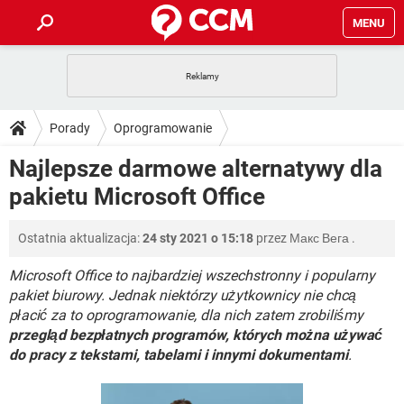
MENU
STRONA GŁÓWNA
YOUTUBE
TIKTOK
PORADY
Porady
Oprogramowanie
GRY
WHATSAPP
PlayStation
TIKTOK
DO POBRANIA
Najlepsze darmowe alternatywy dla
Oprogramowanie biurowe
SPOTIFY
NETFLIX
GRY
WHATSAPP
pakietu Microsoft Office
INSTAGRAM
ANDROID
FACEBOOK
TIKTOK
FORUM
SPOTIFY
NETFLIX
WINDOWS 10
GRY
WHATSAPP
Ostatnia aktualizacja:
24 sty 2021 o 15:18
przez
Макс Вега
.
INSTAGRAM
COVID-19
FACEBOOK
TIKTOK
ARTYKUŁY
IOS
NETFLIX
WINDOWS 10
GRY
WHATSAPP
Microsoft Office to najbardziej wszechstronny i popularny
INSTAGRAM
COVID-19
FACEBOOK
TIKTOK
pakiet biurowy. Jednak niektórzy użytkownicy nie chcą
SPOTIFY
NETFLIX
płacić za to oprogramowanie, dla nich zatem zrobiliśmy
WINDOWS 10
GRY
WHATSAPP
przegląd bezpłatnych programów, których można używać
INSTAGRAM
FACEBOOK
SPOTIFY
NETFLIX
do pracy z tekstami, tabelami i innymi dokumentami
.
WINDOWS 10
INSTAGRAM
FACEBOOK