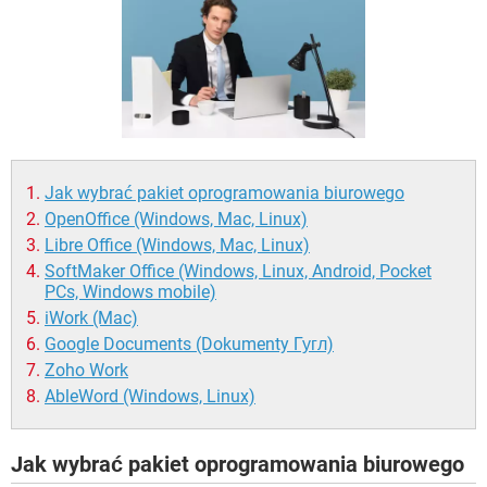
WINDOWS 10
Jak wybrać pakiet oprogramowania biurowego
OpenOffice (Windows, Mac, Linux)
Libre Office (Windows, Mac, Linux)
SoftMaker Office (Windows, Linux, Android, Pocket
PCs, Windows mobile)
iWork (Mac)
Google Documents (Dokumenty Гугл)
Zoho Work
AbleWord (Windows, Linux)
Jak wybrać pakiet oprogramowania biurowego