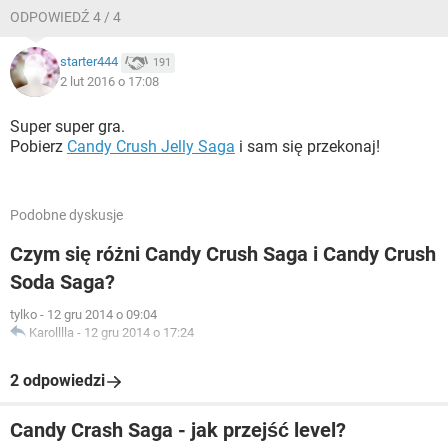
ODPOWIEDŹ 4 / 4
starter444
191
2 lut 2016 o 17:08
Super super gra.
Pobierz
Candy Crush Jelly Saga
i sam się przekonaj!
Podobne dyskusje
Czym się różni Candy Crush Saga i Candy Crush
Soda Saga?
tylko
-
12 gru 2014 o 09:04
Karolllla
-
12 gru 2014 o 17:24
2 odpowiedzi
Candy Crash Saga - jak przejść level?