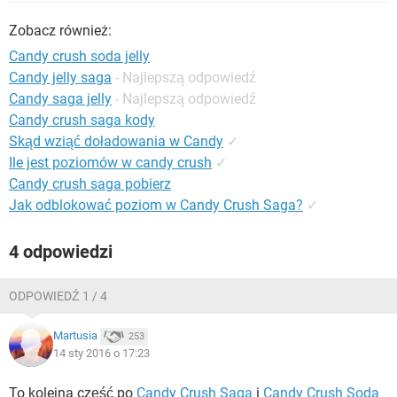
WINDOWS 10
Zobacz również:
Candy crush soda jelly
Candy jelly saga
- Najlepszą odpowiedź
Candy saga jelly
- Najlepszą odpowiedź
Candy crush saga kody
Skąd wziąć doładowania w Candy
✓
Ile jest poziomów w candy crush
✓
Candy crush saga pobierz
Jak odblokować poziom w Candy Crush Saga?
✓
4 odpowiedzi
ODPOWIEDŹ 1 / 4
Martusia
253
14 sty 2016 o 17:23
To kolejna część po
Candy Crush Saga
i
Candy Crush Soda