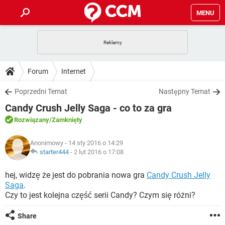
MENU
STRONA GŁÓWNA
YOUTUBE
TIKTOK
PORADY
Forum
Internet
GRY
WHATSAPP
PlayStation
TIKTOK
DO POBRANIA
Poprzedni Temat
Następny Temat
SPOTIFY
NETFLIX
GRY
WHATSAPP
Candy Crush Jelly Saga - co to za gra
INSTAGRAM
ANDROID
FACEBOOK
TIKTOK
FORUM
SPOTIFY
NETFLIX
Rozwiązany
/Zamknięty
WINDOWS 10
GRY
WHATSAPP
INSTAGRAM
COVID-19
FACEBOOK
TIKTOK
ARTYKUŁY
IOS
Anonimowy
- 14 sty 2016 o 14:29
NETFLIX
WINDOWS 10
GRY
WHATSAPP
starter444
-
2 lut 2016 o 17:08
INSTAGRAM
COVID-19
FACEBOOK
TIKTOK
SPOTIFY
NETFLIX
hej, widzę że jest do pobrania nowa gra
Candy Crush Jelly
WINDOWS 10
GRY
WHATSAPP
Saga
.
INSTAGRAM
FACEBOOK
Czy to jest kolejna część serii Candy? Czym się różni?
SPOTIFY
NETFLIX
WINDOWS 10
INSTAGRAM
FACEBOOK
Share