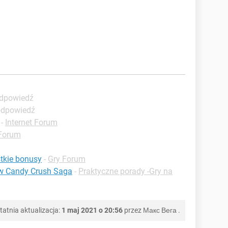
odpowiedź
 odpowiedź
-
Internet Forum
 Forum
tkie bonusy
-
Gry Forum
w Candy Crush Saga
-
Praktyczne porady -Gry na
tatnia aktualizacja:
1 maj 2021 o 20:56
przez
Макс Вега
.