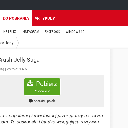
DO POBRANIA
ARTYKUŁY
NETFLIX
INSTAGRAM
FACEBOOK
WINDOWS 10
martfony
rush Jelly Saga
ing
Wersja:
1.6.5
Pobierz
Freeware
Android
-
polski
ra z popularnej i uwielbianej przez graczy na całym
g.com. To doskonała i bardzo wciągająca rozrywka.