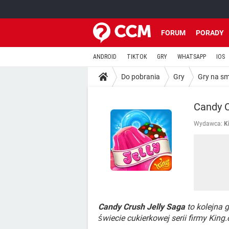
FORUM
PORADY
ANDROID
TIKTOK
GRY
WHATSAPP
IOS
Do pobrania
Gry
Gry na s
Candy C
Wydawca:
K
Candy Crush Jelly Saga
to kolejna g
świecie cukierkowej serii firmy Kin