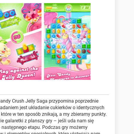
andy Crush Jelly Saga przypomina poprzednie
 zadaniem jest układanie cukierków o identycznych
 które w ten sposób znikają, a my zbieramy punkty.
galaretki z planszy gry – jeśli uda nam się
do następnego etapu. Podczas gry możemy
w i elementów specjalnych, które ułatwiają nam