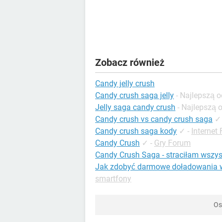
Zobacz również
Candy jelly crush
Candy crush saga jelly
- Najlepszą 
Jelly saga candy crush
- Najlepszą
Candy crush vs candy crush saga
✓
Candy crush saga kody
✓
-
Internet
Candy Crush
✓
-
Gry Forum
Candy Crush Saga - straciłam wszys
Jak zdobyć darmowe doładowania 
smartfony
Os