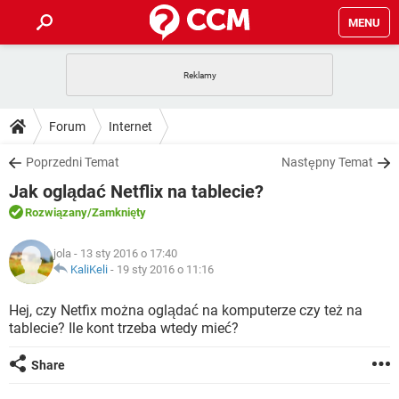
MENU
STRONA GŁÓWNA
YOUTUBE
TIKTOK
PORADY
Forum
Internet
GRY
WHATSAPP
PlayStation
TIKTOK
DO POBRANIA
Poprzedni Temat
Następny Temat
SPOTIFY
NETFLIX
GRY
WHATSAPP
Jak oglądać Netflix na tablecie?
INSTAGRAM
ANDROID
FACEBOOK
TIKTOK
FORUM
SPOTIFY
NETFLIX
Rozwiązany
/Zamknięty
WINDOWS 10
GRY
WHATSAPP
INSTAGRAM
COVID-19
FACEBOOK
TIKTOK
ARTYKUŁY
IOS
jola
- 13 sty 2016 o 17:40
NETFLIX
WINDOWS 10
GRY
WHATSAPP
KaliKeli
-
19 sty 2016 o 11:16
INSTAGRAM
COVID-19
FACEBOOK
TIKTOK
SPOTIFY
NETFLIX
Hej, czy Netfix można oglądać na komputerze czy też na
WINDOWS 10
GRY
WHATSAPP
tablecie? Ile kont trzeba wtedy mieć?
INSTAGRAM
FACEBOOK
SPOTIFY
NETFLIX
WINDOWS 10
Share
INSTAGRAM
FACEBOOK