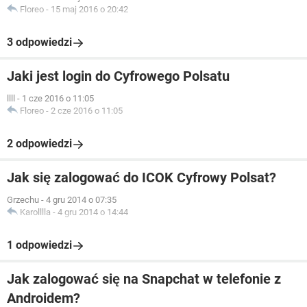
Floreo
-
15 maj 2016 o 20:42
3 odpowiedzi
Jaki jest login do Cyfrowego Polsatu
llll
-
1 cze 2016 o 11:05
Floreo
-
2 cze 2016 o 11:05
2 odpowiedzi
Jak się zalogować do ICOK Cyfrowy Polsat?
Grzechu
-
4 gru 2014 o 07:35
Karolllla
-
4 gru 2014 o 14:44
1 odpowiedzi
Jak zalogować się na Snapchat w telefonie z
Androidem?