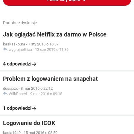
Podobne dyskusje
Jak oglądać Netflix za darmo w Polsce
kaskaskoura
-
7 sty 2016 o 10:37
wygrajnetflixa
-
13 cze 2019 o 11:39
4 odpowiedzi
Problem z logowaniem na snapchat
dusiaxxx
-
8 mar 2016 o 22:12
WilkRobert
-
9 mar 2016 o 09:18
1 odpowiedzi
Logowanie do ICOK
kasia1949
-
15 maj 2016 o 08:50