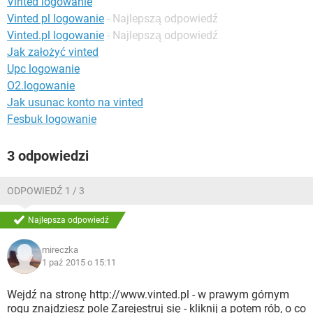
Vinted logowanie
WINDOWS 10
Vinted pl logowanie
- Najlepszą odpowiedź
Vinted.pl logowanie
- Najlepszą odpowiedź
Jak założyć vinted
Upc logowanie
O2.logowanie
Jak usunac konto na vinted
Fesbuk logowanie
3 odpowiedzi
ODPOWIEDŹ 1 / 3
Najlepsza odpowiedź
mireczka
1 paź 2015 o 15:11
Wejdź na stronę http://www.vinted.pl - w prawym górnym
rogu znajdziesz pole Zarejestruj się - kliknij a potem rób, o co