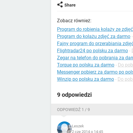
Share
Zobacz również:
Program do robienia kolaży ze zdję
Program do kolażu zdjęć za darmo
Fajny program do przerabiania zdję
Flightradar24 po polsku za darmo
-
Zegar na telefon do pobrania za da
Torque po polsku za darmo
-
Do pobr
Messenger pobierz za darmo po pol
Winzip po polsku za darmo
-
Do pob
9 odpowiedzi
ODPOWIEDŹ 1 / 9
Leszek
2 cze 2014 o 14:45