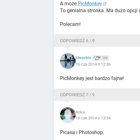
A może
PicMonkey
To genialna stronka. Ma dużo opcji
Polecam!
ODPOWIEDŹ 6 / 9
Meastrio
286
16 cze 2014 o 12:36
PicMonkey jest bardzo fajne!
ODPOWIEDŹ 7 / 9
Anka
16 cze 2014 o 13:34
Picasa i Photoshop.