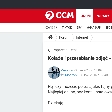
FORUM
PORADY
COVID-19
TIKTOK
GRY
WHATSAPP
SPO
Forum
Internet
Poprzedni Temat
Kolaże i przerabianie zdjęć 
Meastrio
- 2 cze 2014 o 13:09
Moni222
-
30 kwi 2015 o 17:43
Hej, czy możecie polecić jakiś fajny
Najlepiej online, bez kont i instalowa
Dziękuję!