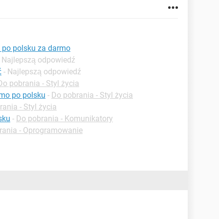
ć po polsku za darmo
- Najlepszą odpowiedź
ć
- Najlepszą odpowiedź
Do pobrania - Styl życia
rmo po polsku
-
Do pobrania - Styl życia
ania - Styl życia
sku
-
Do pobrania - Komunikatory
rania - Oprogramowanie