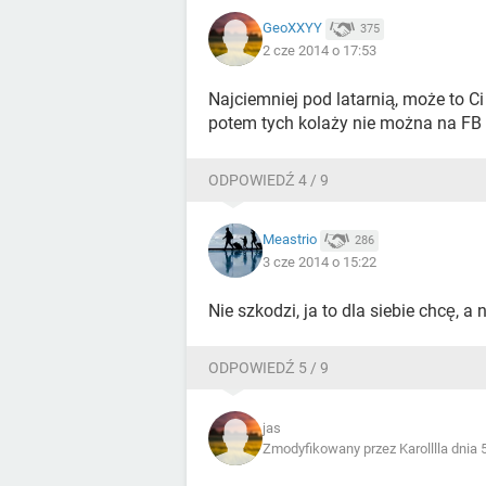
GeoXXYY
375
2 cze 2014 o 17:53
Najciemniej pod latarnią, może to Ci
potem tych kolaży nie można na FB
ODPOWIEDŹ 4 / 9
Meastrio
286
3 cze 2014 o 15:22
Nie szkodzi, ja to dla siebie chcę, a 
ODPOWIEDŹ 5 / 9
jas
Zmodyfikowany przez Karolllla dnia 