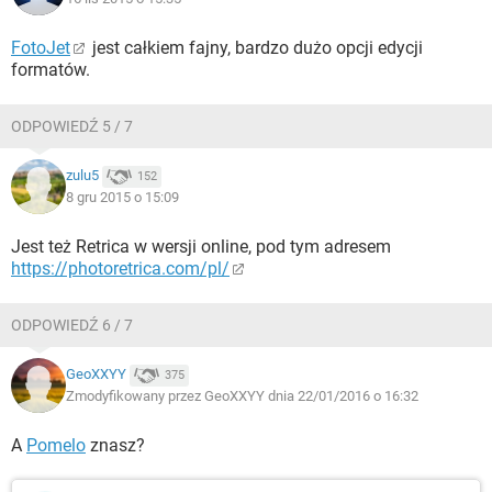
FotoJet
jest całkiem fajny, bardzo dużo opcji edycji
formatów.
ODPOWIEDŹ 5 / 7
zulu5
152
8 gru 2015 o 15:09
Jest też Retrica w wersji online, pod tym adresem
https://photoretrica.com/pl/
ODPOWIEDŹ 6 / 7
GeoXXYY
375
Zmodyfikowany przez GeoXXYY dnia 22/01/2016 o 16:32
A
Pomelo
znasz?