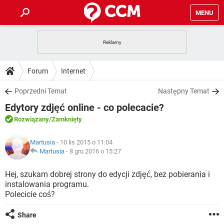
MENU
STRONA GŁÓWNA
YOUTUBE
TIKTOK
PORADY
Forum
Internet
GRY
WHATSAPP
PlayStation
TIKTOK
DO POBRANIA
Poprzedni Temat
Następny Temat
SPOTIFY
NETFLIX
GRY
WHATSAPP
Edytory zdjęć online - co polecacie?
INSTAGRAM
ANDROID
FACEBOOK
TIKTOK
FORUM
SPOTIFY
NETFLIX
Rozwiązany
/Zamknięty
WINDOWS 10
GRY
WHATSAPP
INSTAGRAM
COVID-19
FACEBOOK
TIKTOK
ARTYKUŁY
IOS
Martusia
- 10 lis 2015 o 11:04
NETFLIX
WINDOWS 10
GRY
WHATSAPP
Martusia
-
8 gru 2016 o 15:27
INSTAGRAM
COVID-19
FACEBOOK
TIKTOK
SPOTIFY
NETFLIX
Hej, szukam dobrej strony do edycji zdjęć, bez pobierania i
WINDOWS 10
GRY
WHATSAPP
instalowania programu.
INSTAGRAM
FACEBOOK
Polecicie coś?
SPOTIFY
NETFLIX
WINDOWS 10
INSTAGRAM
FACEBOOK
Share