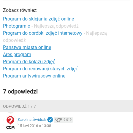
WINDOWS 10
Zobacz również:
Program do sklejania zdjęć online
Photogramio
- Najlepszą odpowiedź
Program do obróbki zdjęć internetowy
- Najlepszą
odpowiedź
Panstwa miasta online
Ares program
Program do kolażu zdjęć
Program do renowacji starych zdjęć
Program antywirusowy online
7 odpowiedzi
ODPOWIEDŹ 1 / 7
Karolina Świdrak
9 019
15 kwi 2016 o 13:38