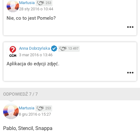
Martusia
253
28 sty 2016 o 10:44
Nie, co to jest Pomelo?
Anna Dobrzyńska
13 497
3 mar 2016 o 13:46
Aplikacja do edycji zdjęć.
ODPOWIEDŹ 7 / 7
Martusia
253
8 gru 2016 o 15:27
Pablo, Stencil, Snappa