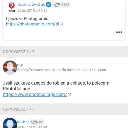
Karolina Świdrak
9 019
26 lis 2015 o 16:39
I jeszcze Photogramio
https://photogramio.com/pl
ODPOWIEDŹ 3 / 7
mja
Zmodyfikowany przez Karolllla dnia 10/11/2015 o 14:08
Jeśli szukasz czegoś do robienia collage, to polecam
PhotoCollage
https://www.photocollage.com/
ODPOWIEDŹ 4 / 7
KaliKeli
88
16 lis 2015 o 15:35