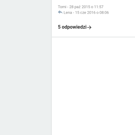
Tomi
-
28 paź 2015 o 11:57
Lena
-
15 cze 2016 o 08:06
5 odpowiedzi