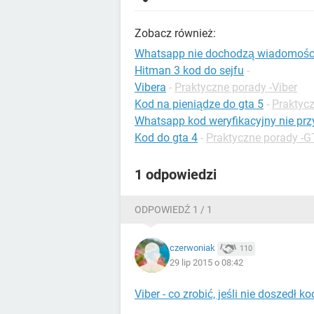
Zobacz również:
Whatsapp nie dochodzą wiadomośc
Hitman 3 kod do sejfu
-
Vibera
-
Praktyczne porady -Viber
Kod na pieniądze do gta 5
-
Praktycz
Whatsapp kod weryfikacyjny nie prz
Kod do gta 4
-
Praktyczne porady -G
1 odpowiedzi
ODPOWIEDŹ 1 / 1
czerwoniak
110
29 lip 2015 o 08:42
Viber - co zrobić, jeśli nie doszedł 