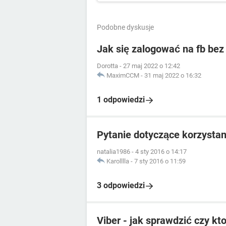
Podobne dyskusje
Jak się zalogować na fb bez
Dorotta
-
27 maj 2022 o 12:42
MaximCCM
-
31 maj 2022 o 16:32
1 odpowiedzi
Pytanie dotyczące korzystan
natalia1986
-
4 sty 2016 o 14:17
Karolllla
-
7 sty 2016 o 11:59
3 odpowiedzi
Viber - jak sprawdzić czy k