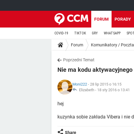
FORUM
PORADY
COVID-19
TIKTOK
GRY
WHATSAPP
SPO
Forum
Komunikatory / Poczta
Poprzedni Temat
Nie ma kodu aktywacyjnego 
Moni222
- 28 lip 2015 o 16:15
Elizabeth -
18 sty 2016 o 13:41
hej
kuzynka sobie zakłada Vibera i nie 
Share