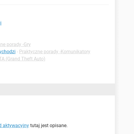
i
ne porady -Gry
ychodzi
-
Praktyczne porady -Komunikatory
TA (Grand Theft Auto)
kod aktywacyjny
tutaj jest opisane.