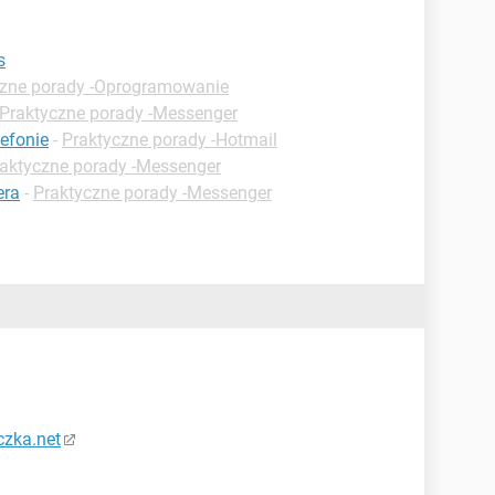
s
czne porady -Oprogramowanie
Praktyczne porady -Messenger
lefonie
-
Praktyczne porady -Hotmail
aktyczne porady -Messenger
era
-
Praktyczne porady -Messenger
czka.net