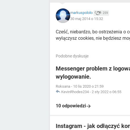
markuspololo
259
30 maj 2014 o 15:32
Cześć, niebardzo, bo ostrzeżenia o 
wyłączysz cookies, nie będziesz mog
Podobne dyskusje
Messenger problem z logow
wylogowanie.
Roksana
-
10 lis 2020 o 21:59
KevinRhodes234
-
2 sty 2022 o 06:55
10 odpowiedzi
Instagram - jak odłączyć ko