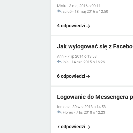
Misiu
-
3 maj 2016 o 00:11
zulu5
-
18 maj 2016 o 12:50
4 odpowiedzi
Jak wylogować się z Facebo
Anni
-
7 lip 2014 o 13:58
lola
-
14 cze 2015 o 16:26
6 odpowiedzi
Logowanie do Messengera po 
tomasz
-
30 wrz 2018 o 14:58
Floreo
-
7 lis 2018 o 12:23
7 odpowiedzi