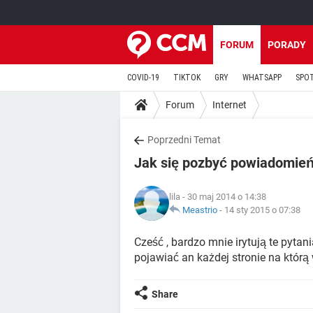
FORUM
PORADY
COVID-19
TIKTOK
GRY
WHATSAPP
SPO
Forum
Internet
Poprzedni Temat
Jak się pozbyć powiadomień
lila
- 30 maj 2014 o 14:38
Meastrio
-
14 sty 2015 o 07:38
Cześć , bardzo mnie irytują te pytani
pojawiać an każdej stronie na któr
Share