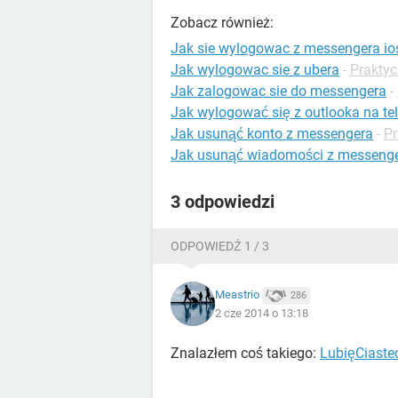
Zobacz również:
Jak sie wylogowac z messengera io
Jak wylogowac sie z ubera
-
Prakty
Jak zalogowac sie do messengera
-
Jak wylogować się z outlooka na te
Jak usunąć konto z messengera
-
Pr
Jak usunąć wiadomości z messeng
3 odpowiedzi
ODPOWIEDŹ 1 / 3
Meastrio
286
2 cze 2014 o 13:18
Znalazłem coś takiego:
LubięCiaste