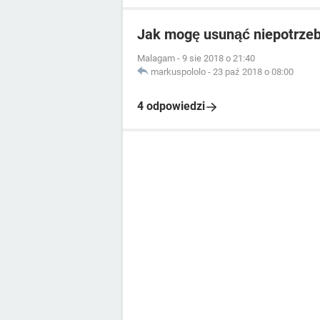
Jak mogę usunąć niepotrze
Malagam
-
9 sie 2018 o 21:40
markuspololo
-
23 paź 2018 o 08:00
4 odpowiedzi