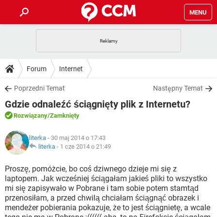
MENU
STRONA GŁÓWNA
YOUTUBE
TIKTOK
PORADY
Forum
Internet
GRY
WHATSAPP
PlayStation
TIKTOK
DO POBRANIA
Poprzedni Temat
Następny Temat
SPOTIFY
NETFLIX
GRY
WHATSAPP
Gdzie odnaleźć ściągnięty plik z Internetu?
INSTAGRAM
ANDROID
FACEBOOK
TIKTOK
FORUM
SPOTIFY
NETFLIX
Rozwiązany
/Zamknięty
WINDOWS 10
GRY
WHATSAPP
INSTAGRAM
COVID-19
FACEBOOK
TIKTOK
ARTYKUŁY
IOS
literka
- 30 maj 2014 o 17:43
NETFLIX
WINDOWS 10
GRY
WHATSAPP
literka
-
1 cze 2014 o 21:49
INSTAGRAM
COVID-19
FACEBOOK
TIKTOK
SPOTIFY
NETFLIX
Proszę, pomóżcie, bo coś dziwnego dzieje mi się z
WINDOWS 10
GRY
WHATSAPP
laptopem. Jak wcześniej ściągałam jakieś pliki to wszystko
INSTAGRAM
FACEBOOK
mi się zapisywało w Pobrane i tam sobie potem stamtąd
SPOTIFY
NETFLIX
WINDOWS 10
przenosiłam, a przed chwilą chciałam ściągnąć obrazek i
INSTAGRAM
FACEBOOK
mendeżer pobierania pokazuje, że to jest ściągnietę, a wcale