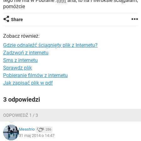
tego nie ma w Pobrane :(((((( aha, to na Firefoksie ściągałam,
WINDOWS 10
pomóżcie
Share
Zobacz również:
Gdzie odnaleźć ściągnięty plik z Internetu?
Zadzwoń z internetu
Sms z internetu
Sprawdz plik
Pobieranie filmów z internetu
Jak zapisać plik w pdf
3 odpowiedzi
ODPOWIEDŹ 1 / 3
Meastrio
286
31 maj 2014 o 14:47