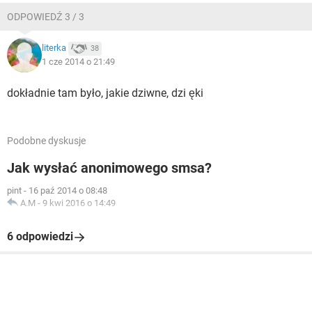
ODPOWIEDŹ 3 / 3
literka
38
1 cze 2014 o 21:49
dokładnie tam było, jakie dziwne, dzi ęki
Podobne dyskusje
Jak wysłać anonimowego smsa?
pint
-
16 paź 2014 o 08:48
A.M
-
9 kwi 2016 o 14:49
6 odpowiedzi