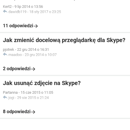
Kert2
-
9 lip 2014 o 13:56
dawidb119
-
18 sty 2017 o 23:25
11 odpowiedzi
Jak zmienić docelową przeglądarkę dla Skype?
pjotrek
-
22 gru 2014 o 16:31
maadoo
-
23 gru 2014 o 10:07
2 odpowiedzi
Jak usunąć zdjęcie na Skype?
Partanna
-
15 cze 2015 o 11:05
jogi
-
29 sie 2015 o 21:24
8 odpowiedzi