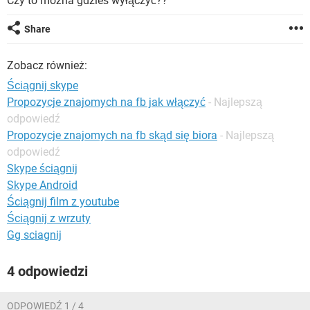
Czy to można gdzieś wyłączyć??
WINDOWS 10
Share
Zobacz również:
Ściągnij skype
Propozycje znajomych na fb jak włączyć
- Najlepszą
odpowiedź
Propozycje znajomych na fb skąd się biora
- Najlepszą
odpowiedź
Skype ściągnij
Skype Android
Ściągnij film z youtube
Ściągnij z wrzuty
Gg sciagnij
4 odpowiedzi
ODPOWIEDŹ 1 / 4