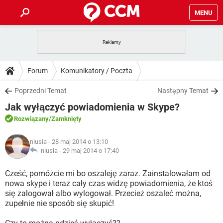
MENU
STRONA GŁÓWNA
YOUTUBE
TIKTOK
PORADY
Forum
Komunikatory / Poczta
GRY
WHATSAPP
PlayStation
TIKTOK
DO POBRANIA
Poprzedni Temat
Następny Temat
SPOTIFY
NETFLIX
GRY
WHATSAPP
Jak wyłączyć powiadomienia w Skype?
INSTAGRAM
ANDROID
FACEBOOK
TIKTOK
FORUM
SPOTIFY
NETFLIX
Rozwiązany
/Zamknięty
WINDOWS 10
GRY
WHATSAPP
INSTAGRAM
COVID-19
FACEBOOK
TIKTOK
ARTYKUŁY
IOS
niusia
- 28 maj 2014 o 13:10
NETFLIX
WINDOWS 10
GRY
WHATSAPP
niusia -
29 maj 2014 o 17:40
INSTAGRAM
COVID-19
FACEBOOK
TIKTOK
SPOTIFY
NETFLIX
Cześć, pomóżcie mi bo oszaleję zaraz. Zainstalowałam od
WINDOWS 10
GRY
WHATSAPP
nowa skype i teraz cały czas widzę powiadomienia, że ktoś
INSTAGRAM
FACEBOOK
się zalogował albo wylogował. Przecież oszaleć można,
SPOTIFY
NETFLIX
WINDOWS 10
zupełnie nie sposób się skupić!
INSTAGRAM
FACEBOOK