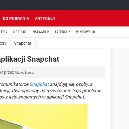
DO POBRANIA
ARTYKUŁY
OTIFY
NETFLIX
INSTAGRAM
FACEBOOK
WINDOWS 10
tory
Snapchat
plikacji Snapchat
57
przez
Макс Вега
.
 komunikatorze
Snapchat
znajdują się osoby, z
stnieją dwa sposoby na rozwiązanie tego problemu.
oś z listy znajomych w aplikacji Snapchat.