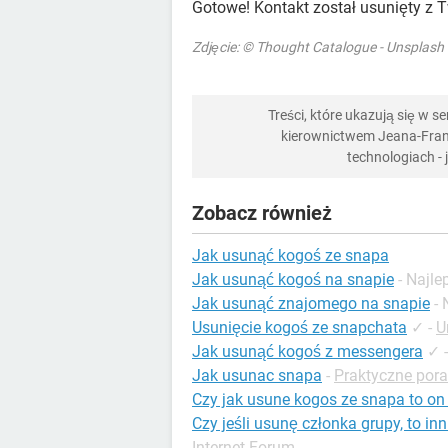
Gotowe! Kontakt został usunięty z T
Zdjęcie: © Thought Catalogue - Unsplash
Treści, które ukazują się w 
kierownictwem Jeana-Franç
technologiach -
Zobacz również
Jak usunąć kogoś ze snapa
Jak usunąć kogoś na snapie
- Najl
Jak usunąć znajomego na snapie
-
Usunięcie kogoś ze snapchata
✓
-
U
Jak usunąć kogoś z messengera
✓
Jak usunac snapa
-
Praktyczne por
Czy jak usune kogos ze snapa to on
Czy jeśli usunę członka grupy, to i
Internet Forum