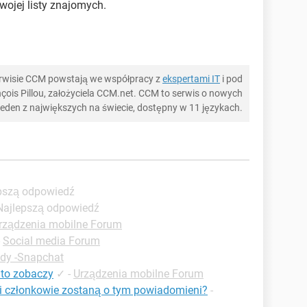
wojej listy znajomych.
serwisie CCM powstają we współpracy z
ekspertami IT
i pod
ois Pillou, założyciela CCM.net. CCM to serwis o nowych
 jeden z największych na świecie, dostępny w 11 językach.
epszą odpowiedź
 Najlepszą odpowiedź
rządzenia mobilne Forum
-
Social media Forum
ady -Snapchat
 to zobaczy
✓
-
Urządzenia mobilne Forum
nni członkowie zostaną o tym powiadomieni?
-