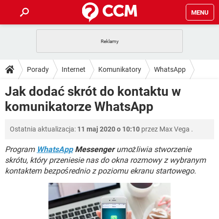
MENU
STRONA GŁÓWNA
YOUTUBE
TIKTOK
PORADY
Porady
Internet
Komunikatory
WhatsApp
GRY
WHATSAPP
PlayStation
TIKTOK
DO POBRANIA
Jak dodać skrót do kontaktu w
SPOTIFY
NETFLIX
GRY
WHATSAPP
komunikatorze WhatsApp
INSTAGRAM
ANDROID
FACEBOOK
TIKTOK
FORUM
SPOTIFY
NETFLIX
WINDOWS 10
GRY
WHATSAPP
Ostatnia aktualizacja:
11 maj 2020 o 10:10
przez
Max Vega
.
INSTAGRAM
COVID-19
FACEBOOK
TIKTOK
ARTYKUŁY
IOS
NETFLIX
WINDOWS 10
GRY
WHATSAPP
Program
WhatsApp
Messenger
umożliwia stworzenie
INSTAGRAM
COVID-19
FACEBOOK
TIKTOK
skrótu, który przeniesie nas do okna rozmowy z wybranym
SPOTIFY
NETFLIX
kontaktem bezpośrednio z poziomu ekranu startowego.
WINDOWS 10
GRY
WHATSAPP
INSTAGRAM
FACEBOOK
SPOTIFY
NETFLIX
WINDOWS 10
INSTAGRAM
FACEBOOK