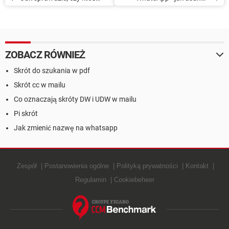
zablokował mnie w aplikacji
wiadomości i konwersacje
WhatsApp
ZOBACZ RÓWNIEŻ
Skrót do szukania w pdf
Skrót cc w mailu
Co oznaczają skróty DW i UDW w mailu
Pi skrót
Jak zmienić nazwę na whatsapp
Zespół
Postanowienia ogólne
Polityką prywatności
Kontakt
Regulamin
Cookiebeheer