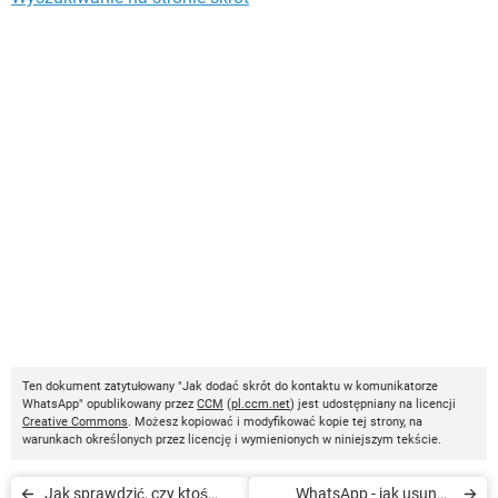
Ten dokument zatytułowany "Jak dodać skrót do kontaktu w komunikatorze
WhatsApp" opublikowany przez
CCM
(
pl.ccm.net
) jest udostępniany na licencji
Creative Commons
. Możesz kopiować i modyfikować kopie tej strony, na
warunkach określonych przez licencję i wymienionych w niniejszym tekście.
Jak sprawdzić, czy ktoś
WhatsApp - jak usunąć