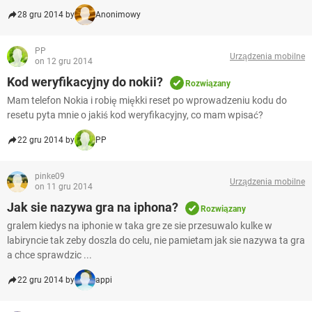
28 gru 2014 by
Anonimowy
PP
Urządzenia mobilne
on 12 gru 2014
Kod weryfikacyjny do nokii?
Rozwiązany
Mam telefon Nokia i robię miękki reset po wprowadzeniu kodu do
resetu pyta mnie o jakiś kod weryfikacyjny, co mam wpisać?
22 gru 2014 by
PP
pinke09
Urządzenia mobilne
on 11 gru 2014
Jak sie nazywa gra na iphona?
Rozwiązany
gralem kiedys na iphonie w taka gre ze sie przesuwalo kulke w
labiryncie tak zeby doszla do celu, nie pamietam jak sie nazywa ta gra
a chce sprawdzic ...
22 gru 2014 by
appi