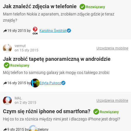
Jak znaleźć zdjęcia w telefonie
Rozwiązany
Mam telefon Nokia z aparatem, zrobiłam zdjęcie gdzie je teraz
znajdę?
19 sty 2015 by
Karolina Świdrak
vermut
Urządzenia mobilne
on 15 sty 2015
Jak zrobić tapetę panoramiczną w androidzie
Rozwiązany
Mój telefon to samsung galaxy jak mogę coś takiego zrobić
16 sty 2015 by
Edyta Pukocz
MAL
Urządzenia mobilne
on 2 sty 2015
Czym się różni iphone od smartfona?
Rozwiązany
Hej co to za różnica między nimi jest i dlaczego iPhone jest drogi?
9 sty 2015 by
zielony