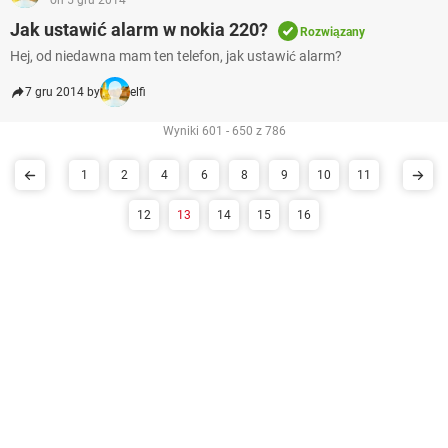
on 5 gru 2014
Jak ustawić alarm w nokia 220?
Rozwiązany
Hej, od niedawna mam ten telefon, jak ustawić alarm?
7 gru 2014 by
elfi
Wyniki 601 - 650 z 786
1
2
4
6
8
9
10
11
12
13
14
15
16