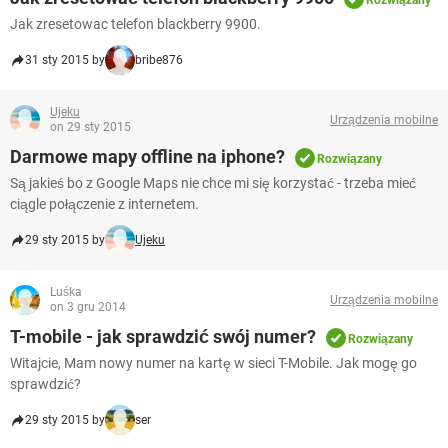
Rozwiązany
Jak zresetowac telefon blackberry 9900.
31 sty 2015 by
bribe876
Ujeku
Urządzenia mobilne
on 29 sty 2015
Darmowe mapy offline na iphone?
Rozwiązany
Są jakieś bo z Google Maps nie chce mi się korzystać - trzeba mieć
ciągle połączenie z internetem.
29 sty 2015 by
Ujeku
Luśka
Urządzenia mobilne
on 3 gru 2014
T-mobile - jak sprawdzić swój numer?
Rozwiązany
Witajcie, Mam nowy numer na kartę w sieci T-Mobile. Jak mogę go
sprawdzić?
29 sty 2015 by
ser