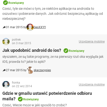
WINDOWS 10
Rozwiązany
Cześć, tyle sie mówi o tym, że niektóre aplikacje na androida to
oszustwo i pobieranie danych. Jak odróżnić bezpieczną aplikację od
niebezpiecznej?
31 mar 2015 by
GeoXXYY
poltrek
Urządzenia mobilne
on 3 mar 2015
Jak upodobnić android do ios?
Rozwiązany
słyszałem, że są takie programy, że na pierwszy rzut oka wygląda jak
iOS, prawda to? jakie to apki?
27 mar 2015 by
skaczacypies
fionka
Urządzenia mobilne
on 22 wrz 2014
Gdzie w gmailu ustawić potwierdzenie odbioru
maila?
Rozwiązany
Cześć, Wiecie może w jaki sposób to zrobić?