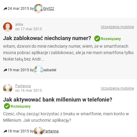
24 mar 2015 by
Gryt22
alika
Urządzenia mobilne
on 17 mar 2015
Jak zablokować niechciany numer?
Rozwiązany
witam, dzwoni do mnie niechciany numer, wiem, że w smartfonach
można pobrać aplikacje i zablokować, ale ja nie mam smartfona tylko
Nokie taką bez Andr...
19 mar 2015 by
sabadel
Partanna
Urządzenia mobilne
on 16 mar 2015
Jak aktywować bank millenium w telefonie?
Rozwiązany
Cześć, chcę zacząć korzystać z bnaku w smartfonie, mam konto w
Millenium. Jak uruchomić aplikację?
18 mar 2015 by
Partanna