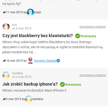
na łączu 3g?
11 mar 2015 by
szapr
hox
Urządzenia mobilne
on 6 mar 2015
Czy jest blackberry bez klawiaturki?
Rozwiązany
Witam chcę sobie kupić telefon BlackBerry bo dużo dobrego
słyszałem o sofcie, ale mi nie pasują w ogóle te malutkie klawisze są
jakieś modele bez tej ...
10 mar 2015 by
Karolina Świdrak
nanteria
Urządzenia mobilne
on 2 mar 2015
Jak zrobić backup iphone'a?
Rozwiązany
WItam, możecie mi doradzić Mam iPhone 5
3 mar 2015 by
nanteria