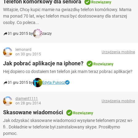
Telefon komórkowy dla seniora
Rozwiązany
Witajcie, Chcę kupić mamie na gwiazdkę telefon komórkowy. Mama
ma ponad 70 lat, więc telefon musi być dostosowany dla starszej
osoby. Co poleca...
31 gru 2015 by
zaczy
lemonard
Urządzenia mobilne
on 30 gru 2015
Jak pobrać aplikacje na iphone?
Rozwiązany
Hej dopiero co dostałem ten telefon jak mam teraz pobrać aplikacje?
31 gru 2015 by
Edyta Pukocz
diament1111
Urządzenia mobilne
on 28 gru 2014
Skasowane wiadomości
Rozwiązany
Jak odzyskać skasowane wiadomości wysyłane telefonem przez wi-
fi . Dokładnie w telefonie był zainstalowany skype. Prosiłbymo
pomoc.