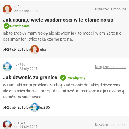
rufia
Urządzenia mobilne
on 27 sty 2015
Jak usunąć wiele wiadomości w telefonie nokia
Rozwiązany
jak to zrobić? mam Nokię ale nie wiem jaki to model, wiem, że to nie
jest smartfon, tylko taka czarna prosta.
29 sty 2015 by
rufia
fux986
Urządzenia mobilne
on 23 sty 2015
Jak dzwonić za granicę
Rozwiązany
Witam taki mam problem, że chcę zadzwonić do takiej dziewczyny
ale ona mieszka we Francji i dała mi swój numer kom ale jak dzwonię
to mówi w słuchawce...
26 sty 2015 by
fux986
marwa
Urządzenia mobilne
on 19 sty 2015