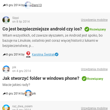
9 gru 2014 by
Daro13
Sippi
Urządzenia mobilne
on 8 lip 2014
Co jest bezpieczniejsze android czy ios?
Rozwiązany
Witam wszystkich, od zawsze słyszałem, że Android jest spoko, bo
bazuje na Linuksie, ostatnio jest coraz więcej historii z lukami w
bezpieczeństwie, p...
8 gru 2014 by
Karolina Świdrak
pik
Urządzenia mobilne
on 4 gru 2014
Jak stworzyć folder w windows phone?
Rozwiązany
Macie jakieś rady?
8 gru 2014 by
pik
raz_dwa_osiem
Urządzenia mobilne