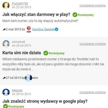
Piotrek9798
Urządzenia mobilne
on 23 lut 2015
Jak włączyć stan darmowy w play?
Rozwiązany
Mam tam numer, czy to się włączy automatycznie?
2 mar 2015 by
Karolina Świdrak
alimerka8
Urządzenia mobilne
on 26 lut 2015
Karta sim nie działa
Rozwiązany
Witam niedawno przeniosłam numer z Orange do Tmobile i tak to
wszystko niby było ok, ale od paru godzin nie moge dzwonic i nikt nie
moze sie do mnie d...
27 lut 2015 by
aton
Mieszek
Urządzenia mobilne
on 24 lut 2015
Jak znaleźć stronę wydawcy w google play?
Rozwiązany