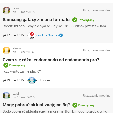
Lilka
Urządzenia mobilne
on 16 mar 2015
Samsung galaxy zmiana formatu
Rozwiązany
Chodzi mi o to, żeby nie była 6:08 tylko 18:08. Gdzieś przestawiłam.
17 mar 2015 by
Karolina Świdrak
alusia
Urządzenia mobilne
on 19 cze 2014
Czym się różni endomondo od endomondo pro?
Rozwiązany
i czy warto za nie płacić?
13 mar 2015 by
szokobons
czipi
Urządzenia mobilne
on 10 mar 2015
Mogę pobrać aktualizację na 3g?
Rozwiązany
Będę pobierać aktualizacje na mój smartfonik, mogę to zrobić tylko