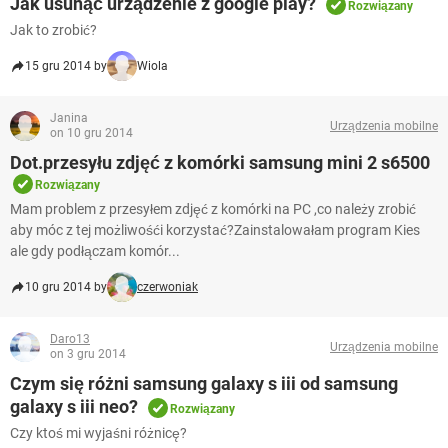
Jak usunąć urządzenie z google play?
Rozwiązany
Jak to zrobić?
15 gru 2014 by
Wiola
Janina
Urządzenia mobilne
on 10 gru 2014
Dot.przesyłu zdjęć z komórki samsung mini 2 s6500
Rozwiązany
Mam problem z przesyłem zdjęć z komórki na PC ,co należy zrobić
aby móc z tej możliwośći korzystać?Zainstalowałam program Kies
ale gdy podłączam komór...
10 gru 2014 by
czerwoniak
Daro13
Urządzenia mobilne
on 3 gru 2014
Czym się różni samsung galaxy s iii od samsung
galaxy s iii neo?
Rozwiązany
Czy ktoś mi wyjaśni różnicę?