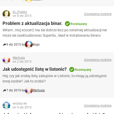
EL_Polako
Urządzenia mobilne
on 8 sty 2015
Problem z aktualizacja binar.
Rozwiązany
Witam , moj xcocer2 ma sie dobrze lecz po ostatniej aktualizacji nie
moze sie zaaktualizowac SuperSu , bład w instalowaniu binaru
9 sty 2015 by
Bogo
Martusia
Urządzenia mobilne
on 2 sty 2015
Jak udostępnić listę w listonic?
Rozwiązany
Hej, czy jak zrobię listę zakupów w Listonic, to mogę ją udostępnić
innej osobie? Jak to zrobić?
7 sty 2015 by
Martusia
wróżka fei
Urządzenia mobilne
on 5 sty 2015