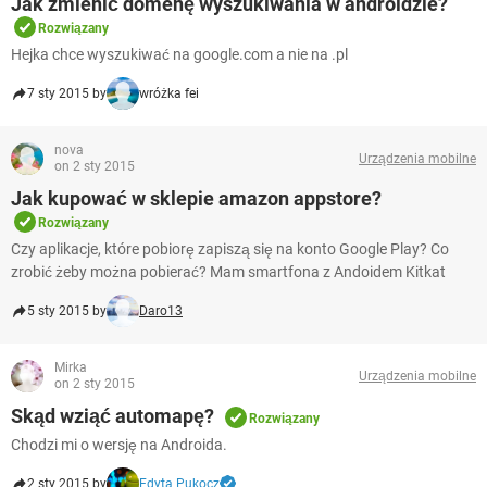
Jak zmienić domenę wyszukiwania w androidzie?
Rozwiązany
Hejka chce wyszukiwać na google.com a nie na .pl
7 sty 2015 by
wróżka fei
nova
Urządzenia mobilne
on 2 sty 2015
Jak kupować w sklepie amazon appstore?
Rozwiązany
Czy aplikacje, które pobiorę zapiszą się na konto Google Play? Co
zrobić żeby można pobierać? Mam smartfona z Andoidem Kitkat
5 sty 2015 by
Daro13
Mirka
Urządzenia mobilne
on 2 sty 2015
Skąd wziąć automapę?
Rozwiązany
Chodzi mi o wersję na Androida.
2 sty 2015 by
Edyta Pukocz