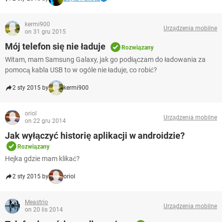
kermi900
Urządzenia mobilne
on 31 gru 2015
Mój telefon się nie ładuje
Rozwiązany
Witam, mam Samsung Galaxy, jak go podłączam do ładowania za
pomocą kabla USB to w ogóle nie ładuje, co robić?
2 sty 2015 by
kermi900
oriol
Urządzenia mobilne
on 22 gru 2014
Jak wyłączyć historię aplikacji w androidzie?
Rozwiązany
Hejka gdzie mam klikać?
2 sty 2015 by
oriol
Meastrio
Urządzenia mobilne
on 20 lis 2014