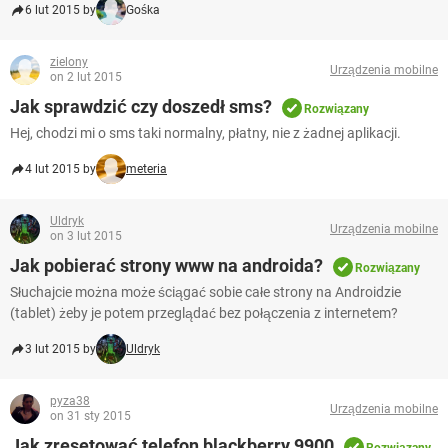
6 lut 2015 by
Gośka
zielony
Urządzenia mobilne
on 2 lut 2015
Jak sprawdzić czy doszedł sms?
Rozwiązany
Hej, chodzi mi o sms taki normalny, płatny, nie z żadnej aplikacji.
4 lut 2015 by
meteria
Uldryk
Urządzenia mobilne
on 3 lut 2015
Jak pobierać strony www na androida?
Rozwiązany
Słuchajcie można może ściągać sobie całe strony na Androidzie
(tablet) żeby je potem przeglądać bez połączenia z internetem?
3 lut 2015 by
Uldryk
pyza38
Urządzenia mobilne
on 31 sty 2015
Jak zresetować telefon blackberry 9900