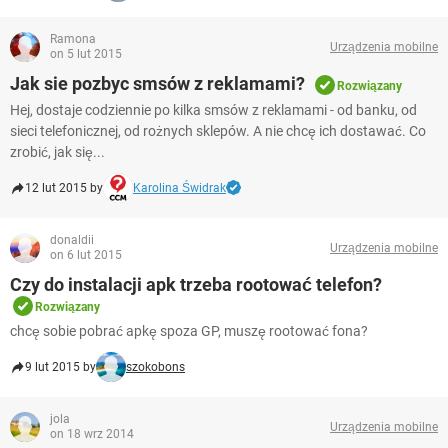
Ramona
Urządzenia mobilne
on 5 lut 2015
Jak sie pozbyc smsów z reklamami?
Rozwiązany
Hej, dostaje codziennie po kilka smsów z reklamami - od banku, od
sieci telefonicznej, od rożnych sklepów. A nie chcę ich dostawać. Co
zrobić, jak się...
12 lut 2015 by
Karolina Świdrak
donaldii
Urządzenia mobilne
on 6 lut 2015
Czy do instalacji apk trzeba rootować telefon?
Rozwiązany
chcę sobie pobrać apkę spoza GP, muszę rootować fona?
9 lut 2015 by
szokobons
jola
Urządzenia mobilne
on 18 wrz 2014