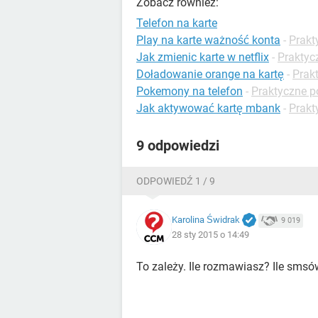
Zobacz również:
Telefon na karte
Play na karte ważność konta
-
Prakt
Jak zmienic karte w netflix
-
Praktyc
Doładowanie orange na kartę
-
Prak
Pokemony na telefon
-
Praktyczne p
Jak aktywować kartę mbank
-
Prakt
9 odpowiedzi
ODPOWIEDŹ 1 / 9
Karolina Świdrak
9 019
28 sty 2015 o 14:49
To zależy. Ile rozmawiasz? Ile smsó