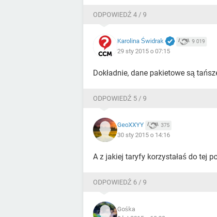
ODPOWIEDŹ 4 / 9
Karolina Świdrak
9 019
29 sty 2015 o 07:15
Dokładnie, dane pakietowe są tańs
ODPOWIEDŹ 5 / 9
GeoXXYY
375
30 sty 2015 o 14:16
A z jakiej taryfy korzystałaś do tej p
ODPOWIEDŹ 6 / 9
Gośka