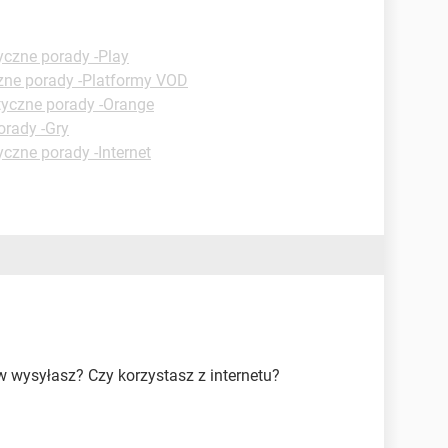
yczne porady -Play
zne porady -Platformy VOD
tyczne porady -Orange
orady -Gry
yczne porady -Internet
w wysyłasz? Czy korzystasz z internetu?