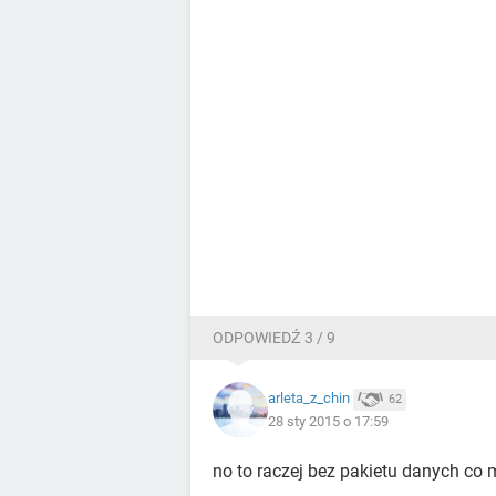
ODPOWIEDŹ 3 / 9
arleta_z_chin
62
28 sty 2015 o 17:59
no to raczej bez pakietu danych co m