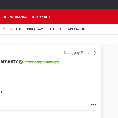
DO POBRANIA
ARTYKUŁY
TIFY
NETFLIX
INSTAGRAM
FACEBOOK
WINDOWS 10
Następny Temat
onament?
Rozwiązany
/Zamknięty
a?