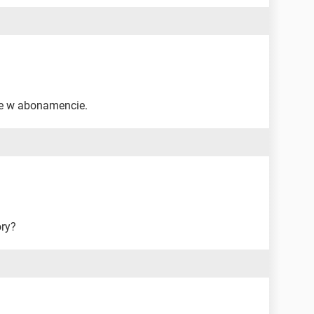
ze w abonamencie.
ory?