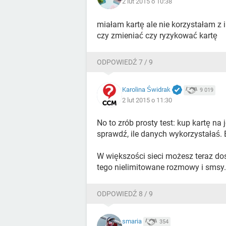
2 lut 2015 o 10:38
miałam kartę ale nie korzystałam z i
czy zmieniać czy ryzykować kartę
ODPOWIEDŹ 7 / 9
Karolina Świdrak
9 019
2 lut 2015 o 11:30
No to zrób prosty test: kup kartę na
sprawdź, ile danych wykorzystałaś.
W większości sieci możesz teraz do
tego nielimitowane rozmowy i smsy.
ODPOWIEDŹ 8 / 9
smaria
354