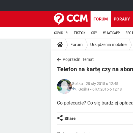
FORUM
PORADY
COVID-19
TIKTOK
GRY
WHATSAPP
SPO
Forum
Urządzenia mobilne
Poprzedni Temat
Telefon na kartę czy na ab
Gośka
- 28 sty 2015 o 12:45
Gośka -
6 lut 2015 o 12:48
Co polecacie? Co się bardziej opłac
Share