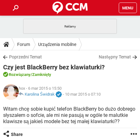
MENU
STRONA GŁÓWNA
YOUTUBE
TIKTOK
PORADY
Forum
Urządzenia mobilne
GRY
WHATSAPP
PlayStation
TIKTOK
DO POBRANIA
Poprzedni Temat
Następny Temat
SPOTIFY
NETFLIX
GRY
WHATSAPP
Czy jest BlackBerry bez klawiaturki?
INSTAGRAM
ANDROID
FACEBOOK
TIKTOK
FORUM
SPOTIFY
NETFLIX
Rozwiązany
/Zamknięty
WINDOWS 10
GRY
WHATSAPP
INSTAGRAM
COVID-19
FACEBOOK
TIKTOK
ARTYKUŁY
hox
- 6 mar 2015 o 15:50
IOS
NETFLIX
WINDOWS 10
GRY
WHATSAPP
Karolina Świdrak
-
10 mar 2015 o 07:10
INSTAGRAM
COVID-19
FACEBOOK
TIKTOK
SPOTIFY
NETFLIX
Witam chcę sobie kupić telefon BlackBerry bo dużo dobrego
WINDOWS 10
GRY
WHATSAPP
słyszałem o sofcie, ale mi nie pasują w ogóle te malutkie
INSTAGRAM
FACEBOOK
klawisze są jakieś modele bez tej małej klawiaturki??
SPOTIFY
NETFLIX
WINDOWS 10
INSTAGRAM
FACEBOOK
Share