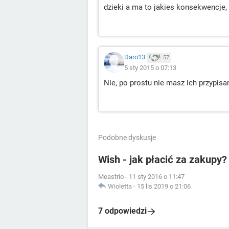
dzieki a ma to jakies konsekwencje, ż
Daro13
57
5 sty 2015 o 07:13
Nie, po prostu nie masz ich przypisan
Podobne dyskusje
Wish - jak płacić za zakupy?
Meastrio
-
11 sty 2016 o 11:47
Wioletta
-
15 lis 2019 o 21:06
7 odpowiedzi