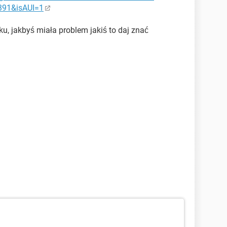
391&isAUI=1
sku, jakbyś miała problem jakiś to daj znać