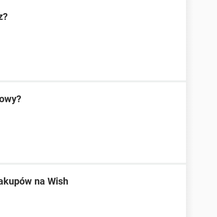
z?
towy?
zakupów na Wish