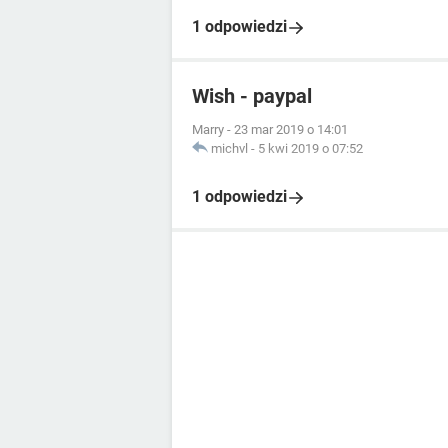
1 odpowiedzi
Wish - paypal
Marry
-
23 mar 2019 o 14:01
michvl
-
5 kwi 2019 o 07:52
1 odpowiedzi