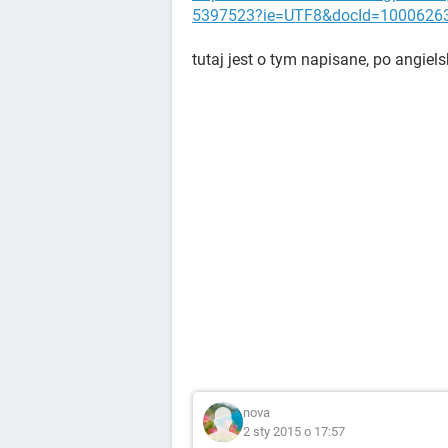
5397523?ie=UTF8&docId=1000626
tutaj jest o tym napisane, po angiel
nova
2 sty 2015 o 17:57