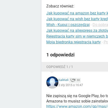
Zobacz również:
Jak kupować na amazon bez karty 
Jak kupować na wish bez karty kred
Wish - Kupuj i oszczędzaj
-
Do pobran
Jak kupować na aliexpress za złotó
Rejestracja karty sim w niemczech 
Moja biedronka rejestracja karty
-
Pr
1 odpowiedzi
ODPOWIEDŹ 1 / 1
KaliKeli
88
2 sty 2015 o 16:47
Nie zapiszą się na Google Play, bo t
Amazona to musisz sobie zainstal
https://www.amazon.com/gp/mas/g