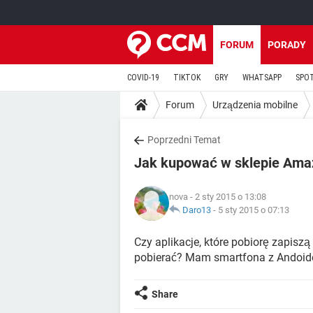
FORUM
PORADY
COVID-19
TIKTOK
GRY
WHATSAPP
SPO
Forum
Urządzenia mobilne
Poprzedni Temat
Jak kupować w sklepie Ama
nova
- 2 sty 2015 o 13:08
Daro13
-
5 sty 2015 o 07:13
Czy aplikacje, które pobiorę zapisz
pobierać? Mam smartfona z Andoid
Share