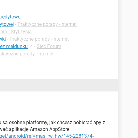
kredytowej
ytowej
-
Praktyczne porady -Internet
ia - Styl życia
wki
-
Praktyczne porady -Internet
bez meldunku
✓
-
Sieć Forum
aktyczne porady -Internet
o są osobne platformy, jak chcesz pobierać apy z
ować aplikację Amazon AppStore
et/android/ref=mas_rw_hw/145-2281374-