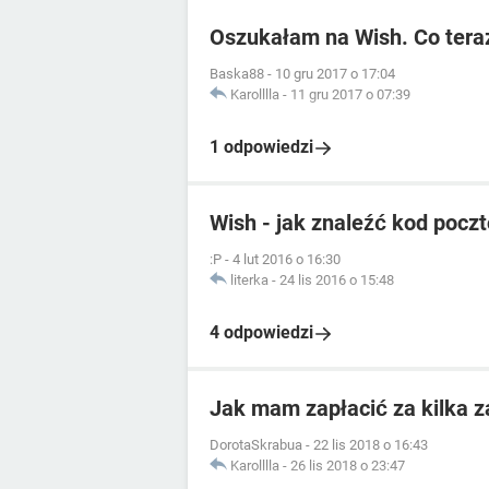
Oszukałam na Wish. Co tera
Baska88
-
10 gru 2017 o 17:04
Karolllla
-
11 gru 2017 o 07:39
1 odpowiedzi
Wish - jak znaleźć kod pocz
:P
-
4 lut 2016 o 16:30
literka
-
24 lis 2016 o 15:48
4 odpowiedzi
Jak mam zapłacić za kilka 
DorotaSkrabua
-
22 lis 2018 o 16:43
Karolllla
-
26 lis 2018 o 23:47