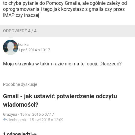
to chyba pytanie do Pomocy Gmaila, ale ogólnie zależy od
oprogramowania i tego jak korzystasz z gmaila czy przez
IMAP czy inaczej
ODPOWIEDŹ 4 / 4
fionka
1 paź 2014 o 13:17
Moja skrzynka w takim razie nie ma tej opcji. Dlaczego?
Podobne dyskusje
Gmail - jak ustawić potwierdzenie odczytu
wiadomości?
Grażyna
-
15 kwi 2015 o 07:17
technomix
-
15 kwi 2015 o 12:09
1 odpowiedzi