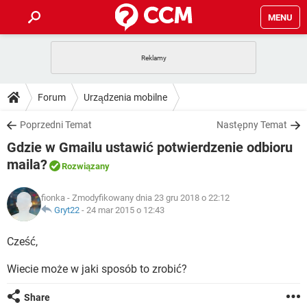
MENU
STRONA GŁÓWNA
YOUTUBE
TIKTOK
PORADY
Forum
Urządzenia mobilne
GRY
WHATSAPP
PlayStation
TIKTOK
DO POBRANIA
Poprzedni Temat
Następny Temat
SPOTIFY
NETFLIX
GRY
WHATSAPP
Gdzie w Gmailu ustawić potwierdzenie odbioru
INSTAGRAM
ANDROID
FACEBOOK
TIKTOK
FORUM
SPOTIFY
NETFLIX
maila?
Rozwiązany
WINDOWS 10
GRY
WHATSAPP
INSTAGRAM
COVID-19
FACEBOOK
TIKTOK
ARTYKUŁY
IOS
NETFLIX
fionka
- Zmodyfikowany dnia 23 gru 2018 o 22:12
WINDOWS 10
GRY
WHATSAPP
Gryt22
-
24 mar 2015 o 12:43
INSTAGRAM
COVID-19
FACEBOOK
TIKTOK
SPOTIFY
NETFLIX
Cześć,
WINDOWS 10
GRY
WHATSAPP
INSTAGRAM
FACEBOOK
SPOTIFY
NETFLIX
Wiecie może w jaki sposób to zrobić?
WINDOWS 10
INSTAGRAM
FACEBOOK
Share