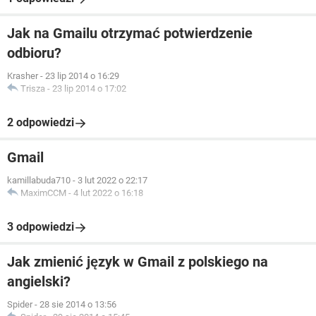
Jak na Gmailu otrzymać potwierdzenie
odbioru?
Krasher
-
23 lip 2014 o 16:29
Trisza
-
23 lip 2014 o 17:02
2 odpowiedzi
Gmail
kamillabuda710
-
3 lut 2022 o 22:17
MaximCCM
-
4 lut 2022 o 16:18
3 odpowiedzi
Jak zmienić język w Gmail z polskiego na
angielski?
Spider
-
28 sie 2014 o 13:56