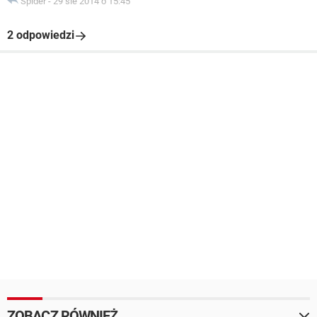
Spider
-
29 sie 2014 o 15:45
2 odpowiedzi
ZOBACZ RÓWNIEŻ