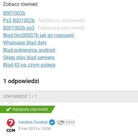
WINDOWS 10
Zobacz również:
8001002b
Ps3 8001002b
- Najlepszą odpowiedź
8001002b ps3
- Najlepszą odpowiedź
Błąd 0xc00007b jak go naprawić
Whatsapp błąd daty
Błąd pobierania android
Sklep play błąd serwera
Błąd 43 na czym polega
1 odpowiedzi
ODPOWIEDŹ 1 / 1
Najlepsza odpowiedź
Karolina Świdrak
9 019
9 kwi 2015 o 10:06