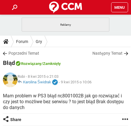
MENU
STRONA GŁÓWNA
YOUTUBE
TIKTOK
PORADY
Forum
Gry
GRY
WHATSAPP
PlayStation
TIKTOK
DO POBRANIA
Poprzedni Temat
Następny Temat
SPOTIFY
NETFLIX
GRY
WHATSAPP
Błąd
INSTAGRAM
ANDROID
FACEBOOK
TIKTOK
Rozwiązany
/Zamknięty
FORUM
SPOTIFY
NETFLIX
WINDOWS 10
GRY
WHATSAPP
Robi
- 8 kwi 2015 o 21:03
INSTAGRAM
COVID-19
FACEBOOK
TIKTOK
ARTYKUŁY
Karolina Świdrak
-
9 kwi 2015 o 10:06
IOS
NETFLIX
WINDOWS 10
GRY
WHATSAPP
INSTAGRAM
COVID-19
FACEBOOK
TIKTOK
Mam problem w PS3 błąd nr,8001002B jak go rozwiązać i
SPOTIFY
NETFLIX
czy jest to możliwe bez serwisu ? to jest błąd Brak dostępu
WINDOWS 10
GRY
WHATSAPP
do danych
INSTAGRAM
FACEBOOK
SPOTIFY
NETFLIX
WINDOWS 10
Share
INSTAGRAM
FACEBOOK