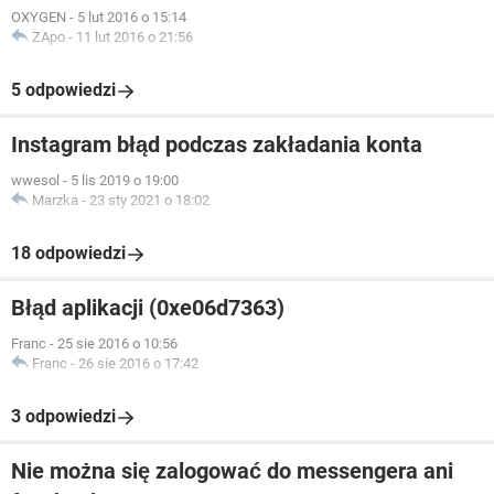
OXYGEN
-
5 lut 2016 o 15:14
ZApo
-
11 lut 2016 o 21:56
5 odpowiedzi
Instagram błąd podczas zakładania konta
wwesol
-
5 lis 2019 o 19:00
Marzka
-
23 sty 2021 o 18:02
18 odpowiedzi
Błąd aplikacji (0xe06d7363)
Franc
-
25 sie 2016 o 10:56
Franc
-
26 sie 2016 o 17:42
3 odpowiedzi
Nie można się zalogować do messengera ani