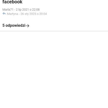
facebook
Marla71
-
2 lip 2021 o 22:08
Martyna
-
26 sty 2023 o 20:04
5 odpowiedzi