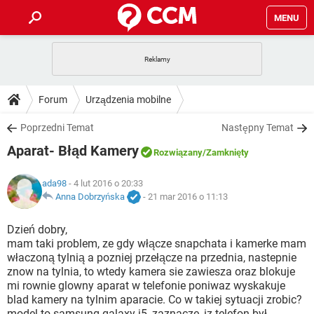
MENU
STRONA GŁÓWNA
YOUTUBE
TIKTOK
PORADY
Forum
Urządzenia mobilne
GRY
WHATSAPP
PlayStation
TIKTOK
DO POBRANIA
Poprzedni Temat
Następny Temat
SPOTIFY
NETFLIX
GRY
WHATSAPP
Aparat- Błąd Kamery
INSTAGRAM
ANDROID
FACEBOOK
TIKTOK
Rozwiązany
/Zamknięty
FORUM
SPOTIFY
NETFLIX
WINDOWS 10
GRY
WHATSAPP
ada98
- 4 lut 2016 o 20:33
INSTAGRAM
COVID-19
FACEBOOK
TIKTOK
ARTYKUŁY
Anna Dobrzyńska
-
21 mar 2016 o 11:13
IOS
NETFLIX
WINDOWS 10
GRY
WHATSAPP
INSTAGRAM
COVID-19
FACEBOOK
TIKTOK
Dzień dobry,
SPOTIFY
NETFLIX
mam taki problem, ze gdy włącze snapchata i kamerke mam
WINDOWS 10
GRY
WHATSAPP
właczoną tylnią a pozniej przełącze na przednia, nastepnie
INSTAGRAM
FACEBOOK
znow na tylnia, to wtedy kamera sie zawiesza oraz blokuje
SPOTIFY
NETFLIX
WINDOWS 10
mi rownie glowny aparat w telefonie poniwaz wyskakuje
INSTAGRAM
FACEBOOK
blad kamery na tylnim aparacie. Co w takiej sytuacji zrobic?
model to samsung galaxy j5, zaznacze, iz telefon był