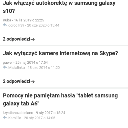
Jak włączyć autokorektę w samsung galaxy
s10?
Kuba
-
16 lis 2019 o 22:25
dorocik39
-
20 cze 2020 o 15:44
2 odpowiedzi
Jak wyłączyć kamerę internetową na Skype?
paweł
-
25 maj 2014 o 17:54
Misialinka
-
18 cze 2014 o 11:20
2 odpowiedzi
Pomocy nie pamiętam hasła "tablet samsung
galaxy tab A6"
krystianozabielano
-
9 sty 2017 o 18:24
Karolllla
-
20 sty 2017 o 14:05