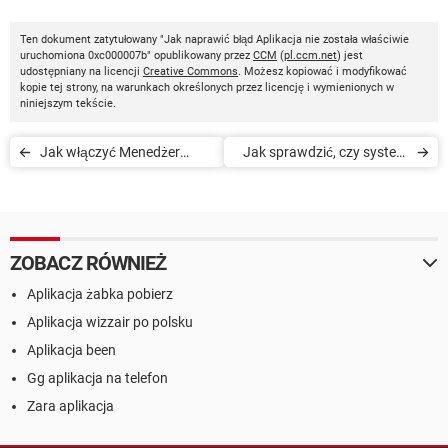
Ten dokument zatytułowany "Jak naprawić błąd Aplikacja nie została właściwie
uruchomiona 0xc000007b" opublikowany przez
CCM
(
pl.ccm.net
) jest
udostępniany na licencji
Creative Commons
. Możesz kopiować i modyfikować
kopie tej strony, na warunkach określonych przez licencję i wymienionych w
niniejszym tekście.
Jak włączyć Menedżer
Jak sprawdzić, czy system
zadań w Windows
Windows jest 32 czy 64-
bitowy
ZOBACZ RÓWNIEŻ
Aplikacja żabka pobierz
Aplikacja wizzair po polsku
Aplikacja been
Gg aplikacja na telefon
Zara aplikacja