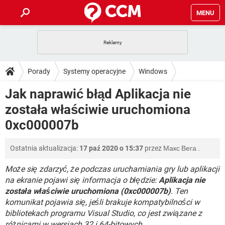
MENU
STRONA GŁÓWNA
YOUTUBE
TIKTOK
PORADY
Porady
Systemy operacyjne
Windows
GRY
WHATSAPP
PlayStation
TIKTOK
DO POBRANIA
Jak naprawić błąd Aplikacja nie
SPOTIFY
NETFLIX
GRY
WHATSAPP
została właściwie uruchomiona
INSTAGRAM
ANDROID
FACEBOOK
TIKTOK
FORUM
SPOTIFY
NETFLIX
0xc000007b
WINDOWS 10
GRY
WHATSAPP
INSTAGRAM
COVID-19
FACEBOOK
TIKTOK
ARTYKUŁY
IOS
NETFLIX
Ostatnia aktualizacja:
17 paź 2020 o 15:37
przez
Макс Вега
.
WINDOWS 10
GRY
WHATSAPP
INSTAGRAM
COVID-19
FACEBOOK
TIKTOK
Może się zdarzyć, że podczas uruchamiania gry lub aplikacji
SPOTIFY
NETFLIX
WINDOWS 10
GRY
WHATSAPP
na ekranie pojawi się informacja o błędzie:
Aplikacja nie
INSTAGRAM
FACEBOOK
została właściwie uruchomiona (0xc000007b)
. Ten
SPOTIFY
NETFLIX
komunikat pojawia się, jeśli brakuje kompatybilności w
WINDOWS 10
INSTAGRAM
FACEBOOK
bibliotekach programu Visual Studio, co jest związane z
różnicami w wersjach 32 i 64-bitowych.