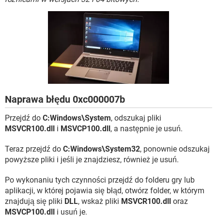
WINDOWS 10
Naprawa błędu 0xc000007b
Przejdź do
C:Windows\System
, odszukaj pliki
MSVCR100.dll
i
MSVCP100.dll
, a następnie je usuń.
Teraz przejdź do
C:Windows\System32
, ponownie odszukaj
powyższe pliki i jeśli je znajdziesz, również je usuń.
Po wykonaniu tych czynności przejdź do folderu gry lub
aplikacji, w której pojawia się błąd, otwórz folder, w którym
znajdują się pliki
DLL
, wskaż pliki
MSVCR100.dll
oraz
MSVCP100.dll
i usuń je.