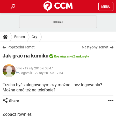
MENU
STRONA GŁÓWNA
YOUTUBE
TIKTOK
PORADY
Forum
Gry
GRY
WHATSAPP
PlayStation
TIKTOK
DO POBRANIA
Poprzedni Temat
Następny Temat
SPOTIFY
NETFLIX
GRY
WHATSAPP
Jak grać na kurniku
INSTAGRAM
ANDROID
FACEBOOK
TIKTOK
Rozwiązany
/Zamknięty
FORUM
SPOTIFY
NETFLIX
WINDOWS 10
GRY
WHATSAPP
orko
- 19 sty 2015 o 08:47
INSTAGRAM
COVID-19
FACEBOOK
TIKTOK
ARTYKUŁY
ogornik -
22 sty 2015 o 17:54
IOS
NETFLIX
WINDOWS 10
GRY
WHATSAPP
INSTAGRAM
COVID-19
FACEBOOK
TIKTOK
Trzeba być zalogowanym czy można i bez logowania?
SPOTIFY
NETFLIX
Można grać też na telefonie?
WINDOWS 10
GRY
WHATSAPP
INSTAGRAM
FACEBOOK
SPOTIFY
NETFLIX
Share
WINDOWS 10
INSTAGRAM
FACEBOOK
Zobacz również: