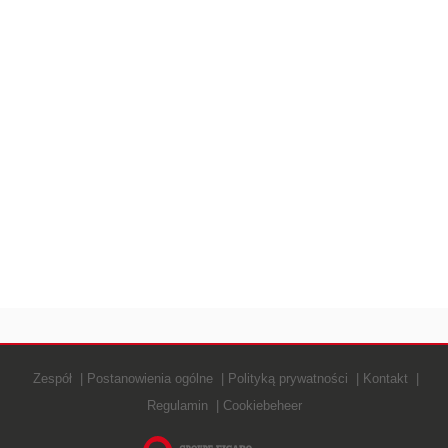
Zespół
Postanowienia ogólne
Polityką prywatności
Kontakt
Regulamin
Cookiebeheer