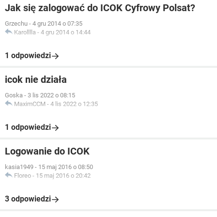
Jak się zalogować do ICOK Cyfrowy Polsat?
Grzechu
-
4 gru 2014 o 07:35
Karolllla
-
4 gru 2014 o 14:44
1 odpowiedzi
icok nie działa
Goska
-
3 lis 2022 o 08:15
MaximCCM
-
4 lis 2022 o 12:35
1 odpowiedzi
Logowanie do ICOK
kasia1949
-
15 maj 2016 o 08:50
Floreo
-
15 maj 2016 o 20:42
3 odpowiedzi