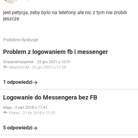
jest petycja, zeby bylo na telefony ale nic z tym nie zrobili
jeszcze
Podobne dyskusje
Problem z logowaniem fb i messenger
GrazynaKasperek
-
23 gru 2021 o 10:51
MaximCCM
-
23 gru 2021 o 11:55
1 odpowiedzi
Logowanie do Messengera bez FB
Maja
-
3 paź 2018 o 17:41
Floreo
-
21 lis 2018 o 11:23
5 odpowiedzi