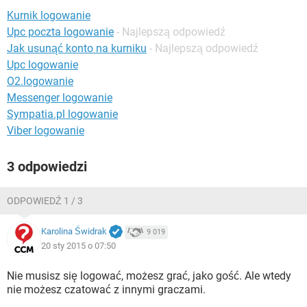
WINDOWS 10
Kurnik logowanie
Upc poczta logowanie
- Najlepszą odpowiedź
Jak usunąć konto na kurniku
- Najlepszą odpowiedź
Upc logowanie
O2.logowanie
Messenger logowanie
Sympatia.pl logowanie
Viber logowanie
3 odpowiedzi
ODPOWIEDŹ 1 / 3
Karolina Świdrak
9 019
20 sty 2015 o 07:50
Nie musisz się logować, możesz grać, jako gość. Ale wtedy
nie możesz czatować z innymi graczami.