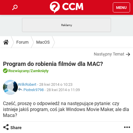
MENU
STRONA GŁÓWNA
YOUTUBE
TIKTOK
PORADY
Forum
MacOS
GRY
WHATSAPP
PlayStation
TIKTOK
DO POBRANIA
Następny Temat
SPOTIFY
NETFLIX
GRY
WHATSAPP
Program do robienia filmów dla MAC?
INSTAGRAM
ANDROID
FACEBOOK
TIKTOK
FORUM
SPOTIFY
NETFLIX
Rozwiązany
/Zamknięty
WINDOWS 10
GRY
WHATSAPP
INSTAGRAM
COVID-19
FACEBOOK
TIKTOK
ARTYKUŁY
IOS
WilkRobert
- 28 kwi 2014 o 10:23
NETFLIX
WINDOWS 10
GRY
WHATSAPP
Piotrek9798
-
28 kwi 2014 o 11:09
INSTAGRAM
COVID-19
FACEBOOK
TIKTOK
SPOTIFY
NETFLIX
Cześć, proszę o odpowiedź na następujące pytanie: czy
WINDOWS 10
GRY
WHATSAPP
istnieje jakiś program, coś jak Windows Movie Maker, ale dla
INSTAGRAM
FACEBOOK
Maca?
SPOTIFY
NETFLIX
WINDOWS 10
INSTAGRAM
FACEBOOK
Share