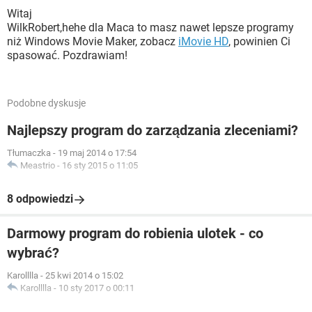
Witaj
WilkRobert,hehe dla Maca to masz nawet lepsze programy
niż Windows Movie Maker, zobacz
iMovie HD
, powinien Ci
spasować. Pozdrawiam!
Podobne dyskusje
Najlepszy program do zarządzania zleceniami?
Tłumaczka
-
19 maj 2014 o 17:54
Meastrio
-
16 sty 2015 o 11:05
8 odpowiedzi
Darmowy program do robienia ulotek - co
wybrać?
Karolllla
-
25 kwi 2014 o 15:02
Karolllla
-
10 sty 2017 o 00:11