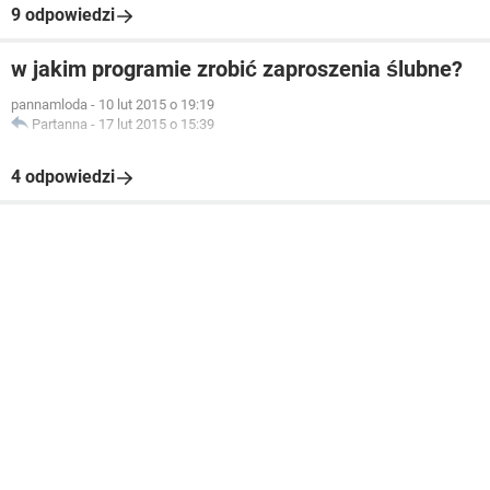
9 odpowiedzi
w jakim programie zrobić zaproszenia ślubne?
pannamloda
-
10 lut 2015 o 19:19
Partanna
-
17 lut 2015 o 15:39
4 odpowiedzi