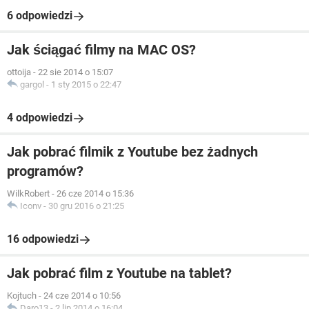
6 odpowiedzi
Jak ściągać filmy na MAC OS?
ottoija
-
22 sie 2014 o 15:07
gargol
-
1 sty 2015 o 22:47
4 odpowiedzi
Jak pobrać filmik z Youtube bez żadnych
programów?
WilkRobert
-
26 cze 2014 o 15:36
Iconv
-
30 gru 2016 o 21:25
16 odpowiedzi
Jak pobrać film z Youtube na tablet?
Kojtuch
-
24 cze 2014 o 10:56
Daro13
-
2 lip 2014 o 16:04