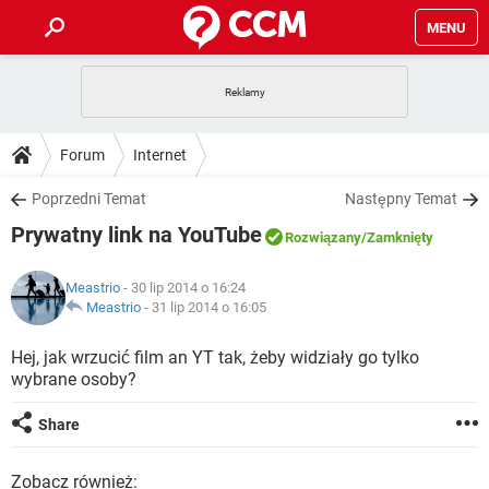
MENU
STRONA GŁÓWNA
YOUTUBE
TIKTOK
PORADY
Forum
Internet
GRY
WHATSAPP
PlayStation
TIKTOK
DO POBRANIA
Poprzedni Temat
Następny Temat
SPOTIFY
NETFLIX
GRY
WHATSAPP
Prywatny link na YouTube
INSTAGRAM
ANDROID
FACEBOOK
TIKTOK
Rozwiązany
/Zamknięty
FORUM
SPOTIFY
NETFLIX
WINDOWS 10
GRY
WHATSAPP
Meastrio
- 30 lip 2014 o 16:24
INSTAGRAM
COVID-19
FACEBOOK
TIKTOK
ARTYKUŁY
Meastrio
-
31 lip 2014 o 16:05
IOS
NETFLIX
WINDOWS 10
GRY
WHATSAPP
INSTAGRAM
COVID-19
FACEBOOK
TIKTOK
Hej, jak wrzucić film an YT tak, żeby widziały go tylko
SPOTIFY
NETFLIX
wybrane osoby?
WINDOWS 10
GRY
WHATSAPP
INSTAGRAM
FACEBOOK
SPOTIFY
NETFLIX
Share
WINDOWS 10
INSTAGRAM
FACEBOOK
Zobacz również: