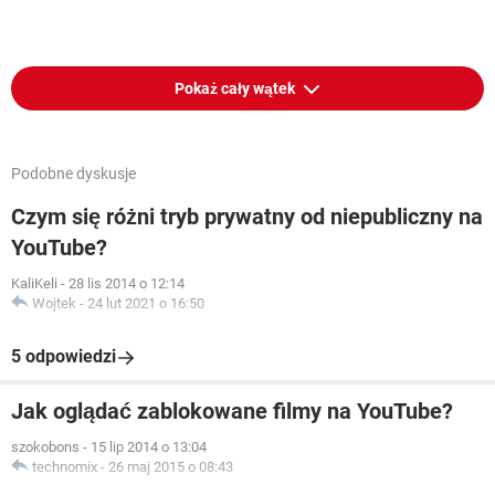
Pokaż cały wątek
Podobne dyskusje
Czym się różni tryb prywatny od niepubliczny na
YouTube?
KaliKeli
-
28 lis 2014 o 12:14
Wojtek
-
24 lut 2021 o 16:50
5 odpowiedzi
Jak oglądać zablokowane filmy na YouTube?
szokobons
-
15 lip 2014 o 13:04
technomix
-
26 maj 2015 o 08:43