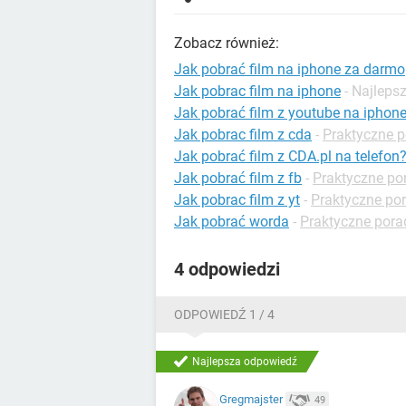
Zobacz również:
Jak pobrać film na iphone za darmo
Jak pobrac film na iphone
- Najlep
Jak pobrać film z youtube na iphon
Jak pobrac film z cda
-
Praktyczne p
Jak pobrać film z CDA.pl na telefon
Jak pobrać film z fb
-
Praktyczne po
Jak pobrac film z yt
-
Praktyczne po
Jak pobrać worda
-
Praktyczne pora
4 odpowiedzi
ODPOWIEDŹ 1 / 4
Najlepsza odpowiedź
Gregmajster
49