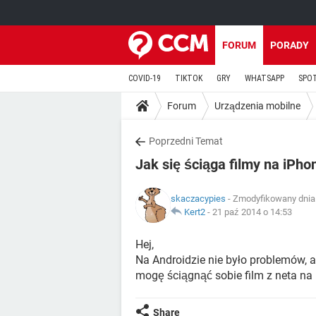
FORUM
PORADY
COVID-19
TIKTOK
GRY
WHATSAPP
SPO
Forum
Urządzenia mobilne
Poprzedni Temat
Jak się ściąga filmy na iPho
skaczacypies
- Zmodyfikowany dnia 
Kert2
-
21 paź 2014 o 14:53
Hej,
Na Androidzie nie było problemów, a t
mogę ściągnąć sobie film z neta na
Share