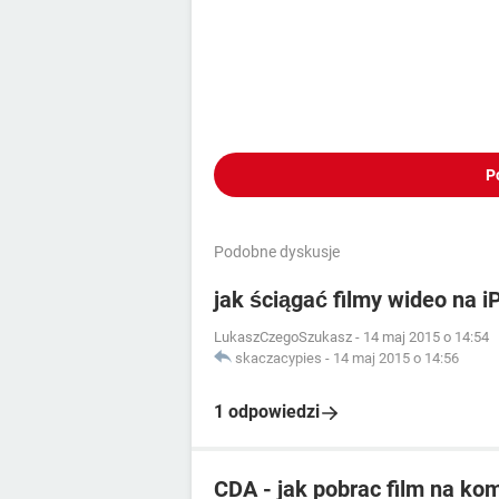
P
Podobne dyskusje
jak ściągać filmy wideo na i
LukaszCzegoSzukasz
-
14 maj 2015 o 14:54
skaczacypies
-
14 maj 2015 o 14:56
1 odpowiedzi
CDA - jak pobrac film na ko