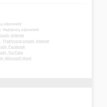
szą odpowiedź
e
- Najlepszą odpowiedź
orady -Internet
?
-
Praktyczne porady -Internet
rady -Facebook
rady -YouTube
dy -Microsoft Word