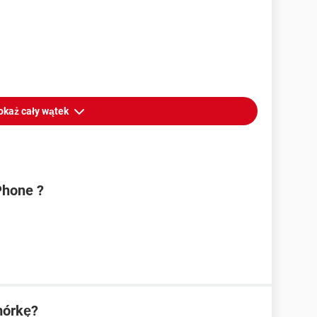
okaż cały wątek
Phone ?
mórkę?