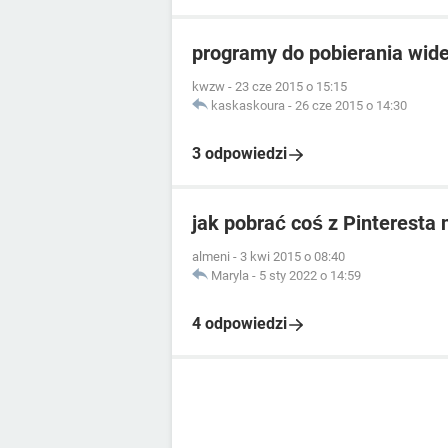
programy do pobierania wid
kwzw
-
23 cze 2015 o 15:15
kaskaskoura
-
26 cze 2015 o 14:30
3 odpowiedzi
jak pobrać coś z Pinteresta 
almeni
-
3 kwi 2015 o 08:40
Maryla
-
5 sty 2022 o 14:59
4 odpowiedzi