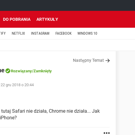
DO POBRANIA
ARTYKUŁY
TIFY
NETFLIX
INSTAGRAM
FACEBOOK
WINDOWS 10
Następny Temat
ne
Rozwiązany
/Zamknięty
22 gru 2018 o 20:44
utaj Safari nie działa, Chrome nie działa... Jak
 iPhone?