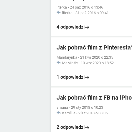
literka
-
24 paź 2016 o 13:46
literka
-
31 paź 2016 o 09:41
4 odpowiedzi
Jak pobrać film z Pinteresta
Mandarynka
-
21 kwi 2020 o 22:35
MsMistic
-
10 wrz 2020 o 18:52
1 odpowiedzi
Jak pobrać film z FB na iPh
smaria
-
29 sty 2018 o 10:23
Karolllla
-
2 lut 2018 o 08:05
2 odpowiedzi