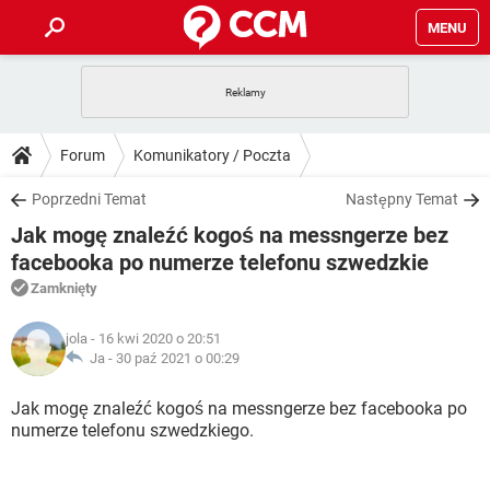
MENU
STRONA GŁÓWNA
YOUTUBE
TIKTOK
PORADY
Forum
Komunikatory / Poczta
GRY
WHATSAPP
PlayStation
TIKTOK
DO POBRANIA
Poprzedni Temat
Następny Temat
SPOTIFY
NETFLIX
GRY
WHATSAPP
Jak mogę znaleźć kogoś na messngerze bez
INSTAGRAM
ANDROID
FACEBOOK
TIKTOK
FORUM
SPOTIFY
NETFLIX
facebooka po numerze telefonu szwedzkie
WINDOWS 10
GRY
WHATSAPP
Zamknięty
INSTAGRAM
COVID-19
FACEBOOK
TIKTOK
ARTYKUŁY
IOS
NETFLIX
WINDOWS 10
GRY
WHATSAPP
jola
- 16 kwi 2020 o 20:51
INSTAGRAM
COVID-19
FACEBOOK
TIKTOK
Ja -
30 paź 2021 o 00:29
SPOTIFY
NETFLIX
WINDOWS 10
GRY
WHATSAPP
INSTAGRAM
FACEBOOK
Jak mogę znaleźć kogoś na messngerze bez facebooka po
SPOTIFY
NETFLIX
numerze telefonu szwedzkiego.
WINDOWS 10
INSTAGRAM
FACEBOOK