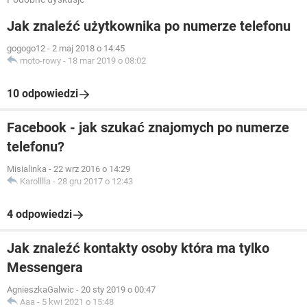
Jak znaleźć użytkownika po numerze telefonu
gogogo12
-
2 maj 2018 o 14:45
moto-rowy
-
18 mar 2019 o 08:02
10 odpowiedzi
Facebook - jak szukać znajomych po numerze
telefonu?
Misialinka
-
22 wrz 2016 o 14:29
Karolllla
-
28 gru 2017 o 12:43
4 odpowiedzi
Jak znaleźć kontakty osoby która ma tylko
Messengera
AgnieszkaGalwic
-
20 sty 2019 o 00:47
Aaa
-
5 kwi 2021 o 15:48