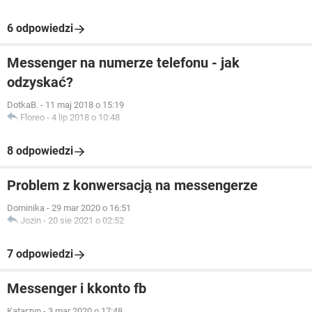
6 odpowiedzi
Messenger na numerze telefonu - jak
odzyskać?
DotkaB.
-
11 maj 2018 o 15:19
Floreo
-
4 lip 2018 o 10:48
8 odpowiedzi
Problem z konwersacją na messengerze
Dominika
-
29 mar 2020 o 16:51
Jozin
-
20 sie 2021 o 02:52
7 odpowiedzi
Messenger i kkonto fb
Katarzyn
-
3 mar 2020 o 17:48