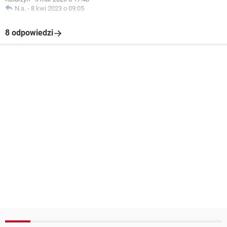
N.a.
-
8 kwi 2023 o 09:05
8 odpowiedzi