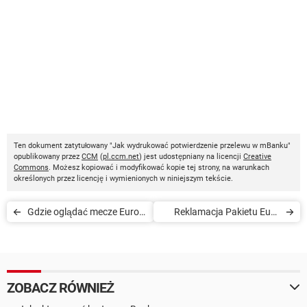
Ten dokument zatytułowany "Jak wydrukować potwierdzenie przelewu w mBanku"
opublikowany przez
CCM
(
pl.ccm.net
) jest udostępniany na licencji
Creative
Commons
. Możesz kopiować i modyfikować kopie tej strony, na warunkach
określonych przez licencję i wymienionych w niniejszym tekście.
Gdzie oglądać mecze Euro
Reklamacja Pakietu Euro
2016 w internecie
2016 w Ipla.tv
ZOBACZ RÓWNIEŻ