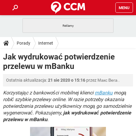
MENU
STRONA GŁÓWNA
YOUTUBE
TIKTOK
PORADY
Porady
Internet
GRY
WHATSAPP
PlayStation
TIKTOK
DO POBRANIA
Jak wydrukować potwierdzenie
SPOTIFY
NETFLIX
GRY
WHATSAPP
przelewu w mBanku
INSTAGRAM
ANDROID
FACEBOOK
TIKTOK
FORUM
SPOTIFY
NETFLIX
WINDOWS 10
GRY
WHATSAPP
Ostatnia aktualizacja:
21 sie 2020 o 15:16
przez
Макс Вега
.
INSTAGRAM
COVID-19
FACEBOOK
TIKTOK
ARTYKUŁY
IOS
NETFLIX
WINDOWS 10
GRY
WHATSAPP
Korzystając z bankowości mobilnej klienci
mBanku
mogą
INSTAGRAM
COVID-19
FACEBOOK
TIKTOK
robić szybkie przelewy online. W razie potrzeby okazania
SPOTIFY
NETFLIX
potwierdzenia przelewu użytkownicy mogą go samodzielnie
WINDOWS 10
GRY
WHATSAPP
wygenerować. Pokazujemy,
INSTAGRAM
jak wydrukować potwierdzenie
FACEBOOK
SPOTIFY
NETFLIX
przelewu w mBanku
.
WINDOWS 10
INSTAGRAM
FACEBOOK