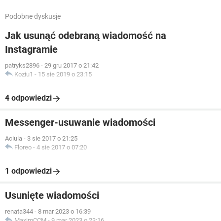
Podobne dyskusje
Jak usunąć odebraną wiadomość na
Instagramie
patryks2896
-
29 gru 2017 o 21:42
Koziu1
-
15 sie 2019 o 23:15
4 odpowiedzi
Messenger-usuwanie wiadomości
Aciula
-
3 sie 2017 o 21:25
Floreo
-
4 sie 2017 o 07:20
1 odpowiedzi
Usunięte wiadomości
renata344
-
8 mar 2023 o 16:39
MaximCCM
-
9 mar 2023 o 23:16