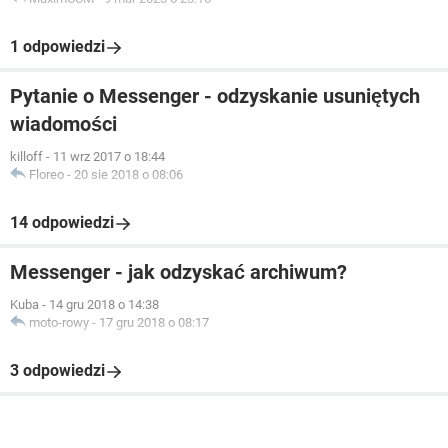
1 odpowiedzi
Pytanie o Messenger - odzyskanie usuniętych
wiadomości
killoff
-
11 wrz 2017 o 18:44
Floreo
-
20 sie 2018 o 08:06
14 odpowiedzi
Messenger - jak odzyskać archiwum?
Kuba
-
14 gru 2018 o 14:38
moto-rowy
-
17 gru 2018 o 08:17
3 odpowiedzi