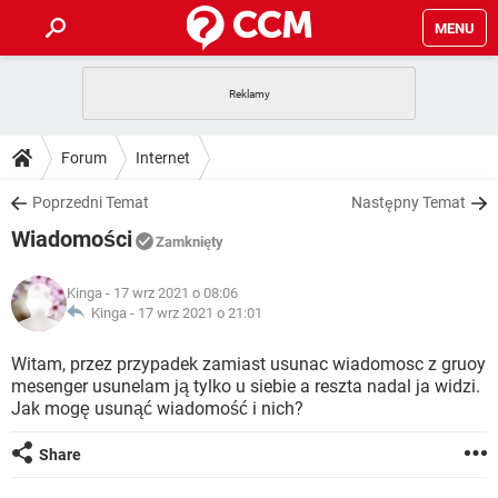
MENU
STRONA GŁÓWNA
YOUTUBE
TIKTOK
PORADY
Forum
Internet
GRY
WHATSAPP
PlayStation
TIKTOK
DO POBRANIA
Poprzedni Temat
Następny Temat
SPOTIFY
NETFLIX
GRY
WHATSAPP
Wiadomości
INSTAGRAM
ANDROID
FACEBOOK
TIKTOK
Zamknięty
FORUM
SPOTIFY
NETFLIX
WINDOWS 10
GRY
WHATSAPP
Kinga
- 17 wrz 2021 o 08:06
INSTAGRAM
COVID-19
FACEBOOK
TIKTOK
ARTYKUŁY
Kinga -
17 wrz 2021 o 21:01
IOS
NETFLIX
WINDOWS 10
GRY
WHATSAPP
INSTAGRAM
COVID-19
FACEBOOK
TIKTOK
Witam, przez przypadek zamiast usunac wiadomosc z gruoy
SPOTIFY
NETFLIX
mesenger usunelam ją tylko u siebie a reszta nadal ja widzi.
WINDOWS 10
GRY
WHATSAPP
Jak mogę usunąć wiadomość i nich?
INSTAGRAM
FACEBOOK
SPOTIFY
NETFLIX
WINDOWS 10
Share
INSTAGRAM
FACEBOOK