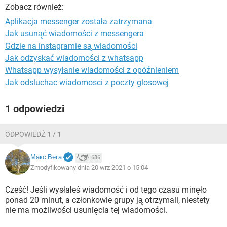
WINDOWS 10
Zobacz również:
Aplikacja messenger została zatrzymana
Jak usunąć wiadomości z messengera
Gdzie na instagramie są wiadomości
Jak odzyskać wiadomości z whatsapp
Whatsapp wysyłanie wiadomości z opóźnieniem
Jak odsluchac wiadomosci z poczty glosowej
1 odpowiedzi
ODPOWIEDŹ 1 / 1
Макс Вега
686
Zmodyfikowany dnia 20 wrz 2021 o 15:04
Cześć! Jeśli wysłałeś wiadomość i od tego czasu minęło
ponad 20 minut, a członkowie grupy ją otrzymali, niestety
nie ma możliwości usunięcia tej wiadomości.