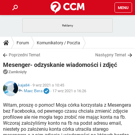
MENU
STRONA GŁÓWNA
YOUTUBE
TIKTOK
PORADY
Forum
Komunikatory / Poczta
GRY
WHATSAPP
PlayStation
TIKTOK
DO POBRANIA
Poprzedni Temat
Następny Temat
SPOTIFY
NETFLIX
GRY
WHATSAPP
Mesenger- odzyskanie wiadomości i zdjęć
INSTAGRAM
ANDROID
FACEBOOK
TIKTOK
FORUM
SPOTIFY
NETFLIX
Zamknięty
WINDOWS 10
GRY
WHATSAPP
INSTAGRAM
COVID-19
FACEBOOK
TIKTOK
ARTYKUŁY
kaja84
- 9 wrz 2021 o 10:45
IOS
NETFLIX
WINDOWS 10
GRY
WHATSAPP
Макс Вега
-
17 wrz 2021 o 16:26
INSTAGRAM
COVID-19
FACEBOOK
TIKTOK
SPOTIFY
NETFLIX
Witam, proszę o pomoc! Moja córka korzystała z Mesengera
WINDOWS 10
GRY
WHATSAPP
bez Facebooka, od pewnego czasu chciała zmienić zdjęcie
INSTAGRAM
FACEBOOK
profilowe ale nie mogła tego zrobić nie mając konta na fb.
SPOTIFY
NETFLIX
WINDOWS 10
Wczoraj założyliśmy konto na fb na podst adresu email,
INSTAGRAM
FACEBOOK
niestety po założeniu konta córka utraciła starego