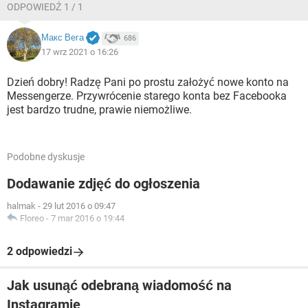
ODPOWIEDŹ 1 / 1
Макс Вега
686
17 wrz 2021 o 16:26
Dzień dobry! Radzę Pani po prostu założyć nowe konto na
Messengerze. Przywrócenie starego konta bez Facebooka
jest bardzo trudne, prawie niemożliwe.
Podobne dyskusje
Dodawanie zdjęć do ogłoszenia
halmak
-
29 lut 2016 o 09:47
Floreo
-
7 mar 2016 o 19:44
2 odpowiedzi
Jak usunąć odebraną wiadomość na
Instagramie