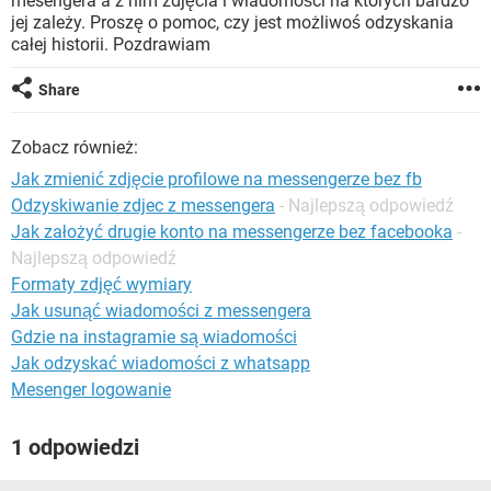
mesengera a z nim zdjęcia i wiadomości na których bardzo
WINDOWS 10
jej zależy. Proszę o pomoc, czy jest możliwoś odzyskania
całej historii. Pozdrawiam
Share
Zobacz również:
Jak zmienić zdjęcie profilowe na messengerze bez fb
Odzyskiwanie zdjec z messengera
- Najlepszą odpowiedź
Jak założyć drugie konto na messengerze bez facebooka
-
Najlepszą odpowiedź
Formaty zdjęć wymiary
Jak usunąć wiadomości z messengera
Gdzie na instagramie są wiadomości
Jak odzyskać wiadomości z whatsapp
Mesenger logowanie
1 odpowiedzi