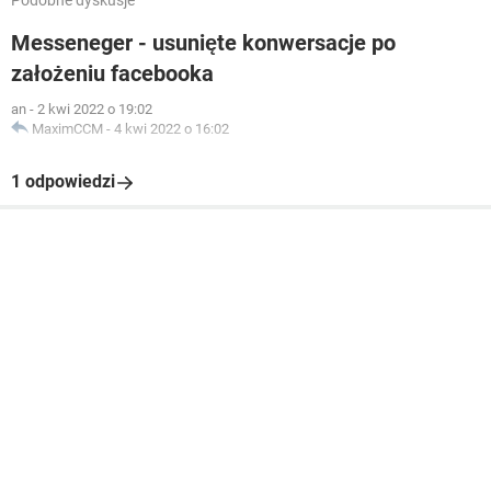
Podobne dyskusje
Messeneger - usunięte konwersacje po
założeniu facebooka
an
-
2 kwi 2022 o 19:02
MaximCCM
-
4 kwi 2022 o 16:02
1 odpowiedzi