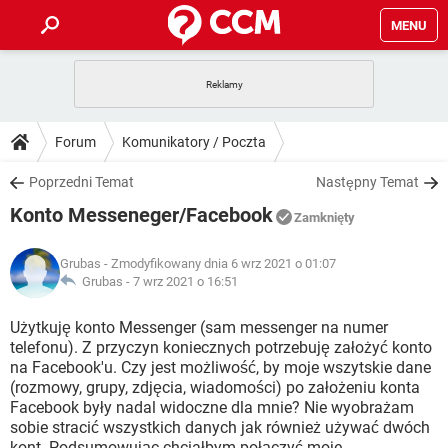
MENU
STRONA GŁÓWNA
YOUTUBE
TIKTOK
PORADY
Forum
Komunikatory / Poczta
GRY
WHATSAPP
PlayStation
TIKTOK
DO POBRANIA
Poprzedni Temat
Następny Temat
SPOTIFY
NETFLIX
GRY
WHATSAPP
Konto Messeneger/Facebook
INSTAGRAM
ANDROID
FACEBOOK
TIKTOK
Zamknięty
FORUM
SPOTIFY
NETFLIX
WINDOWS 10
GRY
WHATSAPP
Grubas
- Zmodyfikowany dnia 6 wrz 2021 o 01:07
INSTAGRAM
COVID-19
FACEBOOK
TIKTOK
ARTYKUŁY
Grubas -
7 wrz 2021 o 16:51
IOS
NETFLIX
WINDOWS 10
GRY
WHATSAPP
INSTAGRAM
COVID-19
FACEBOOK
TIKTOK
Użytkuję konto Messenger (sam messenger na numer
SPOTIFY
NETFLIX
telefonu). Z przyczyn koniecznych potrzebuję założyć konto
WINDOWS 10
GRY
WHATSAPP
na Facebook'u. Czy jest możliwość, by moje wszytskie dane
INSTAGRAM
FACEBOOK
(rozmowy, grupy, zdjęcia, wiadomości) po założeniu konta
SPOTIFY
NETFLIX
WINDOWS 10
Facebook były nadal widoczne dla mnie? Nie wyobrażam
INSTAGRAM
FACEBOOK
sobie stracić wszystkich danych jak również używać dwóch
kont. Podsumowując chciałbym połączyć moje