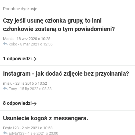
Podobne dyskusje
Czy jeśli usunę członka grupy, to inni
członkowie zostaną o tym powiadomieni?
Mania
-
18 wrz 2020 o 10:28
koko
-
8 mar 2021 o 12:56
1 odpowiedzi
Instagram - jak dodać zdjęcie bez przycinania?
misiu
-
23 lis 2015 o 13:52
Tony
-
15 lip 2022 o 08:38
8 odpowiedzi
Usuniecie kogoś z messengera.
Edyta123
-
2 sie 2021 o 10:53
Edyta123
-
4 sie 2021 o 23:00