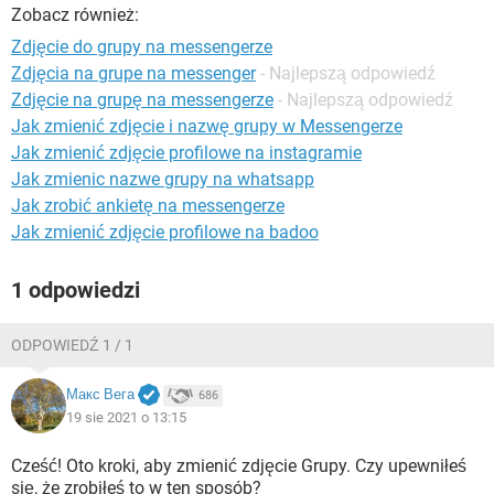
WINDOWS 10
Zobacz również:
Zdjęcie do grupy na messengerze
Zdjęcia na grupe na messenger
- Najlepszą odpowiedź
Zdjęcie na grupę na messengerze
- Najlepszą odpowiedź
Jak zmienić zdjęcie i nazwę grupy w Messengerze
Jak zmienić zdjęcie profilowe na instagramie
Jak zmienic nazwe grupy na whatsapp
Jak zrobić ankietę na messengerze
Jak zmienić zdjęcie profilowe na badoo
1 odpowiedzi
ODPOWIEDŹ 1 / 1
Макс Вега
686
19 sie 2021 o 13:15
Cześć! Oto kroki, aby zmienić zdjęcie Grupy. Czy upewniłeś
się, że zrobiłeś to w ten sposób?