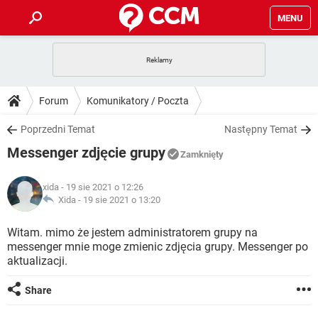
MENU
STRONA GŁÓWNA
YOUTUBE
TIKTOK
PORADY
Forum
Komunikatory / Poczta
GRY
WHATSAPP
PlayStation
TIKTOK
DO POBRANIA
Poprzedni Temat
Następny Temat
SPOTIFY
NETFLIX
GRY
WHATSAPP
Messenger zdjęcie grupy
INSTAGRAM
ANDROID
FACEBOOK
TIKTOK
Zamknięty
FORUM
SPOTIFY
NETFLIX
WINDOWS 10
GRY
WHATSAPP
xida
- 19 sie 2021 o 12:26
INSTAGRAM
COVID-19
FACEBOOK
TIKTOK
ARTYKUŁY
Xida -
19 sie 2021 o 13:20
IOS
NETFLIX
WINDOWS 10
GRY
WHATSAPP
INSTAGRAM
COVID-19
FACEBOOK
TIKTOK
Witam. mimo że jestem administratorem grupy na
SPOTIFY
NETFLIX
messenger mnie moge zmienic zdjęcia grupy. Messenger po
WINDOWS 10
GRY
WHATSAPP
aktualizacji.
INSTAGRAM
FACEBOOK
SPOTIFY
NETFLIX
WINDOWS 10
Share
INSTAGRAM
FACEBOOK