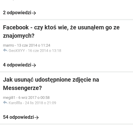
2 odpowiedzi
Facebook - czy ktoś wie, że usunąłem go ze
znajomych?
marrro
-
13 cze 2014 o 11:24
GeoXXYY
-
16 cze 2014 o 13:18
4 odpowiedzi
Jak usunąć udostępnione zdjęcie na
Messengerze?
megi81
-
6 wrz 2017 o 00:58
Karolllla
-
24 lis 2018 o 21:09
54 odpowiedzi