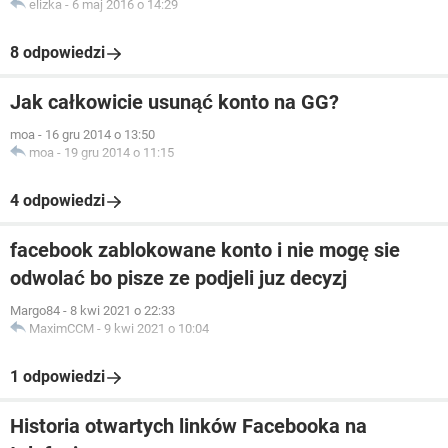
elizka
-
6 maj 2016 o 14:29
8 odpowiedzi
Jak całkowicie usunąć konto na GG?
moa
-
16 gru 2014 o 13:50
moa
-
19 gru 2014 o 11:15
4 odpowiedzi
facebook zablokowane konto i nie mogę sie
odwolać bo pisze ze podjeli juz decyzj
Margo84
-
8 kwi 2021 o 22:33
MaximCCM
-
9 kwi 2021 o 10:04
1 odpowiedzi
Historia otwartych linków Facebooka na