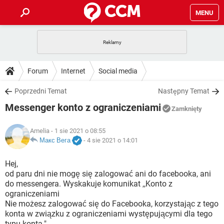
MENU
STRONA GŁÓWNA
YOUTUBE
TIKTOK
PORADY
Forum
Internet
Social media
GRY
WHATSAPP
PlayStation
TIKTOK
DO POBRANIA
Poprzedni Temat
Następny Temat
SPOTIFY
NETFLIX
GRY
WHATSAPP
Messenger konto z ograniczeniami
INSTAGRAM
ANDROID
FACEBOOK
TIKTOK
Zamknięty
FORUM
SPOTIFY
NETFLIX
WINDOWS 10
GRY
WHATSAPP
Amelia
- 1 sie 2021 o 08:55
INSTAGRAM
COVID-19
FACEBOOK
TIKTOK
ARTYKUŁY
Макс Вега
-
4 sie 2021 o 14:01
IOS
NETFLIX
WINDOWS 10
GRY
WHATSAPP
INSTAGRAM
COVID-19
FACEBOOK
TIKTOK
Hej,
SPOTIFY
NETFLIX
od paru dni nie mogę się zalogować ani do facebooka, ani
WINDOWS 10
GRY
WHATSAPP
do messengera. Wyskakuje komunikat ,,Konto z
INSTAGRAM
FACEBOOK
ograniczeniami
SPOTIFY
NETFLIX
WINDOWS 10
Nie możesz zalogować się do Facebooka, korzystając z tego
INSTAGRAM
FACEBOOK
konta w związku z ograniczeniami występującymi dla tego
typu konta.".