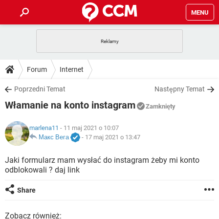
MENU
STRONA GŁÓWNA
YOUTUBE
TIKTOK
PORADY
Forum
Internet
GRY
WHATSAPP
PlayStation
TIKTOK
DO POBRANIA
Poprzedni Temat
Następny Temat
SPOTIFY
NETFLIX
GRY
WHATSAPP
Włamanie na konto instagram
INSTAGRAM
ANDROID
FACEBOOK
TIKTOK
Zamknięty
FORUM
SPOTIFY
NETFLIX
WINDOWS 10
GRY
WHATSAPP
marlena11
- 11 maj 2021 o 10:07
INSTAGRAM
COVID-19
FACEBOOK
TIKTOK
ARTYKUŁY
Макс Вега
-
17 maj 2021 o 13:47
IOS
NETFLIX
WINDOWS 10
GRY
WHATSAPP
INSTAGRAM
COVID-19
FACEBOOK
TIKTOK
Jaki formularz mam wysłać do instagram żeby mi konto
SPOTIFY
NETFLIX
odblokowali ? daj link
WINDOWS 10
GRY
WHATSAPP
INSTAGRAM
FACEBOOK
SPOTIFY
NETFLIX
Share
WINDOWS 10
INSTAGRAM
FACEBOOK
Zobacz również: