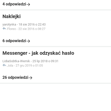
4 odpowiedzi
Naklejki
yarotynka
-
18 sie 2016 o 22:43
Floreo
-
22 sie 2016 o 08:27
6 odpowiedzi
Messenger - jak odzyskać hasło
LidiaSobtka-Wernik
-
25 lip 2018 o 09:31
Jola
-
27 gru 2019 o 01:05
26 odpowiedzi