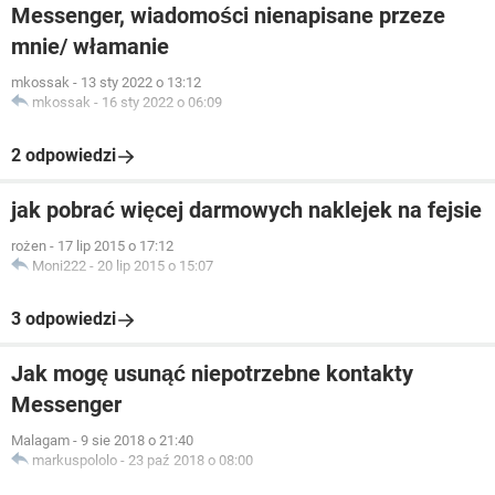
Messenger, wiadomości nienapisane przeze
mnie/ włamanie
mkossak
-
13 sty 2022 o 13:12
mkossak
-
16 sty 2022 o 06:09
2 odpowiedzi
jak pobrać więcej darmowych naklejek na fejsie
rożen
-
17 lip 2015 o 17:12
Moni222
-
20 lip 2015 o 15:07
3 odpowiedzi
Jak mogę usunąć niepotrzebne kontakty
Messenger
Malagam
-
9 sie 2018 o 21:40
markuspololo
-
23 paź 2018 o 08:00