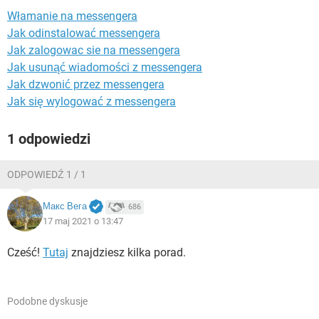
WINDOWS 10
Włamanie na messengera
Jak odinstalować messengera
Jak zalogowac sie na messengera
Jak usunąć wiadomości z messengera
Jak dzwonić przez messengera
Jak się wylogować z messengera
1 odpowiedzi
ODPOWIEDŹ 1 / 1
Макс Вега
686
17 maj 2021 o 13:47
Cześć!
Tutaj
znajdziesz kilka porad.
Podobne dyskusje